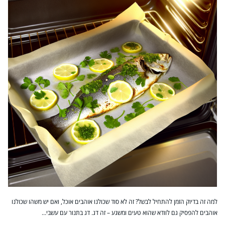
למה זה בדיוק הזמן להתחיל לבשל? זה לא סוד שכולנו אוהבים אוכל, ואם יש משהו שכולנו
אוהבים להפסיק גם לוודא שהוא טעים ומשגע – זה דג. דג בתנור עם עשבי…