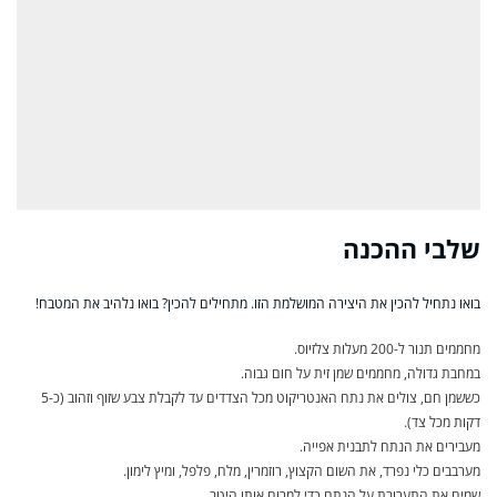
שלבי ההכנה
בואו נתחיל להכין את היצירה המושלמת הזו. מתחילים להכין? בואו נלהיב את המטבח!
מחממים תנור ל-200 מעלות צלזיוס.
במחבת גדולה, מחממים שמן זית על חום גבוה.
כששמן חם, צולים את נתח האנטריקוט מכל הצדדים עד לקבלת צבע שזוף וזהוב (כ-5
דקות מכל צד).
מעבירים את הנתח לתבנית אפייה.
מערבבים כלי נפרד, את השום הקצוץ, רוזמרין, מלח, פלפל, ומיץ לימון.
שמים את התערובת על הנתח כדי למרוח אותו היטב.