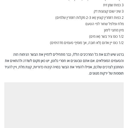
3 כפות שמן זית
3 שיני שום קצוצות דק
2 כפות רוזמרין קצוץ (או 2-3 מקלות רוזמרין שלמים)
מלח ופלפל שחור לפי הטעם
מיץ מחצי לימון
1/2 כוס ציר בשר (או מים)
1/2 כוס יין אדום (לא חובה, אך מוסיף טעמים מדהימים)
ברגע שיש לכם את כל המרכיבים הללו, כבר מתחילים לדמיין את הבשר הנימוח הזה
והטעמים המופלאים. אם אתם טבעונים או חסרי גלוטן, יש כאן מקום לשדרג ולהתאים את
המתכון לצרכים שלכם, אפילו להמיר את הבשר בסויה קינוח כדוריות, קצת מלח, ויין להגיד
תוספות של ירקות מגוונים.