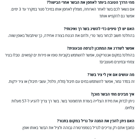
מהי הדרך הטובה ביותר לאחסן את הבשר אחרי הבישול?
אם נשאר לכם בשר לאחר הארוחה, מומלץ לאחסן אותו במיכל סגור במקרר עד 3 ימים.
אפשר גם להקפיא אותו!
האם יש לך טיפים כדי להשיג בשר רך ואיכותי?
בהחלט! חשוב לבחור בשר טרי, ולחם את הנטח בצורה אחידה, כך שיתבשל באופן שווה.
אפשר לשדרג את המתכון לגרסה טבעונית?
בהחלט! במקום אנטריקוט, אפשר להשתמש בקוביות טופו או פירות ים קפואים. טבלו בציר
צמחי ובמיצים מעוצבים!
מה עושים אם אין לי ציר בשר?
זה בסדר גמור, אפשר להשתמש במים עם תיבול (מלח, פלפל, עשבי תיבול) או ציר ירקות.
איך מבינים מתי הבשר מוכן?
ניתן לבדוק את מידת הצלייה בעזרת תרמומטר בשר. בשר רך צריך להגיע ל-57 מעלות
צלזיוס.
האם ניתן להכין את המנה על גריל במקום בתנור?
כמובן! אתם רק צריכים לגריל בטמפרטורה גבוהה ולציל את הבשר באותו אופן.