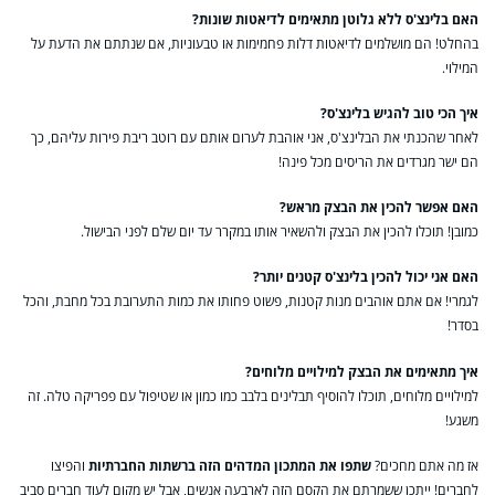
האם בלינצ'ס ללא גלוטן מתאימים לדיאטות שונות?
בהחלט! הם מושלמים לדיאטות דלות פחמימות או טבעוניות, אם שנתתם את הדעת על
המילוי.
איך הכי טוב להגיש בלינצ'ס?
לאחר שהכנתי את הבלינצ'ס, אני אוהבת לערום אותם עם רוטב ריבת פירות עליהם, כך
הם ישר מגרדים את הריסים מכל פינה!
האם אפשר להכין את הבצק מראש?
כמובן! תוכלו להכין את הבצק ולהשאיר אותו במקרר עד יום שלם לפני הבישול.
האם אני יכול להכין בלינצ'ס קטנים יותר?
לגמרי! אם אתם אוהבים מנות קטנות, פשוט פחותו את כמות התערובת בכל מחבת, והכל
בסדר!
איך מתאימים את הבצק למילויים מלוחים?
למילויים מלוחים, תוכלו להוסיף תבלינים בלבב כמו כמון או שטיפול עם פפריקה טלה. זה
משגע!
אז מה אתם מחכים?
שתפו את המתכון המדהים הזה ברשתות החברתיות
והפיצו
לחברים! ייתכן ששמרתם את הקסם הזה לארבעה אנשים, אבל יש מקום לעוד חברים סביב