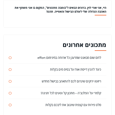
היי, אני אורי לוין. ברוכים הבאים ל"בומבה מתכונים", המקום בו אני משתף את
האהבה הגדולה שלי לעולם הבישול והאפייה. תהנו!
מתכונים אחרונים
לחם שום מבאגט שמרענן כל ארוחה במינימום effort
כיצד להכין דייסת אורז על בסיס מים בקלות
ריזוטו ירוקים שיגרום לכם להתאהב בבישול מחדש
קלמרי על הפלנצ'ה – מתכון קל וטעים לכל חגיגה!
סלט פירות עם קצפת שיגנוב את ליבכם בקלות