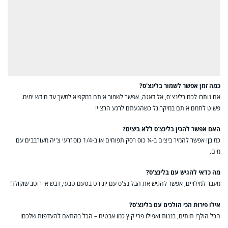
כמה זמן אפשר לשמור בלינצ'ס?
אם נותרו לכם בלינצ'ס, אל דאגה, אפשר לשמור אותם במקפיא למשך עד חודש ימים.
פשוט לחמם אותם במיקרוגל כשהגעתם לרגע הרצוי!
האם אפשר להכין בלינצ'ס ללא ביצים?
כמובן! אפשר להמיר ביצים ב-¼ כוס רסק תפוחים או ב-1/4 כוס זרעי צ'יה מעורבבים עם
מים.
מה כדאי להגיש עם בלינצ'ס?
מעבר למילויים, אפשר להגיש את הבלינצ'ס עם יוגורט בטעם טבעי, דבש או רוטב שוקולד!
אילו פירות הכי הולכים עם בלינצ'ס?
הכל הולך! תותים, בננות ואפילו פרי קיץ כמו אבטיח – הכל בהתאם להעדפות שלכם!