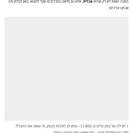
המנה הזאת לא רק שהיא
אגדית
, אלא גם מלאה במרכיבים שקל למצוא. בואו לבדוק מה
אנחנו צריכים:
1 חבילה של בצק עלים (כ-800 ג') – שימו לב לאיכות הבצק, זה עושה את ההבדל!
100 גרם שוקולד מריר – למי שאוהב את הטעם העשיר