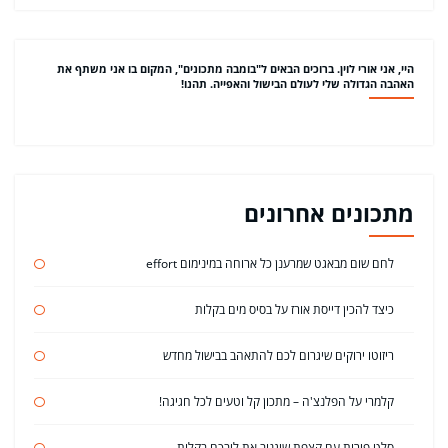
היי, אני אורי לוין. ברוכים הבאים ל"בומבה מתכונים", המקום בו אני משתף את
האהבה הגדולה שלי לעולם הבישול והאפייה. תהנו!
מתכונים אחרונים
לחם שום מבאגט שמרענן כל ארוחה במינימום effort
כיצד להכין דייסת אורז על בסיס מים בקלות
ריזוטו ירוקים שיגרום לכם להתאהב בבישול מחדש
קלמרי על הפלנצ'ה – מתכון קל וטעים לכל חגיגה!
סלט פירות עם קצפת שיגנוב את ליבכם בקלות