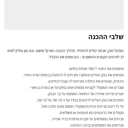
שלבי ההכנה
כשהכל מוכן, אנחנו יכולים להתחיל. תהליך ההכנה הוא קל ופשוט, וגם כאן נמליץ לשים
לב לפרטים הקטנים והחשובים – הם עושים את ההבדל:
מחממים את התנור ל-180 מעלות צלזיוס.
מוציאים את בצק העלים מהמקרר ומניחים לו להתעדכן בטמפרטורת החדר.
בינתיים, שוטפים את החלבה ומניחים לה קצת להתייבש.
שוברים את השוקולד לקוביות וממסים אותו במיקרוגל או בעזרת בן מארי.
יוצרים מריחה אחידה של החמאה המומסת על גבי הבצק.
חותכים את בצק העלים לריבועים בגודל של כ-10 סמ' על 10 סמ'.
על כל ריבוע מניחים כפית מהשוקולד המומס ומעט חלבה מעל.
מקפלים את הריבועים כמו מעטפות או משולשים.
מניחים את הממולאים על תבנית מרופדת בנייר אפייה.
מברישים את הממולאים בביצה הטרופה.