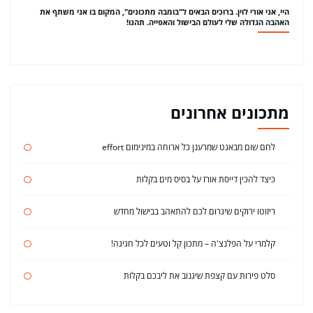
היי, אני אורי לוין. ברוכים הבאים ל"בומבה מתכונים", המקום בו אני משתף את
האהבה הגדולה שלי לעולם הבישול והאפייה. תהנו!
מתכונים אחרונים
לחם שום מבאגט שמרענן כל ארוחה במינימום effort
כיצד להכין דייסת אורז על בסיס מים בקלות
ריזוטו ירוקים שיגרום לכם להתאהב בבישול מחדש
קלמרי על הפלנצ'ה – מתכון קל וטעים לכל חגיגה!
סלט פירות עם קצפת שיגנוב את ליבכם בקלות