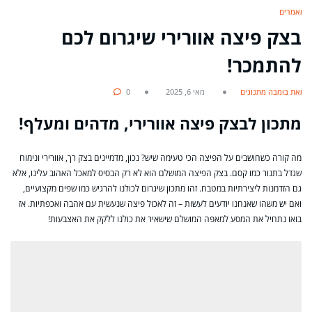
מאמרים
בצק פיצה אוורירי שיגרום לכם
להתמכר!
מאת בומבה מתכונים
מאי 6, 2025
0
מתכון לבצק פיצה אוורירי, מדהים ומעלף!
מה קורה כשחושבים על הפיצה הכי טעימה שיש? נכון, מדמיינים בצק רך, אוורירי ונימוח
שגדל בתנור כמו קסם. בצק הפיצה המושלם הוא לא רק הבסיס למאכל האהוב עלינו, אלא
גם הזדמנות ליצירתיות במטבח. זהו מתכון שיגרום לכולנו להרגיש כמו שפים מקצועיים,
ואם יש משהו שאנחנו יודעים לעשות – זה לאכול פיצה שנעשית עם אהבה ואכפתיות. אז
בואו נתחיל את המסע למאפה המושלם שישאיר את כולנו ללקק את האצבעות!