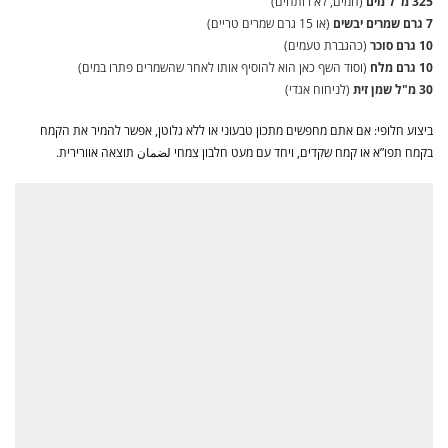
325 מ"ל מים
(חמים, לא רותחים)
7 גרם שמרים יבשים
(או 15 גרם שמרים טריים)
10 גרם סוכר
(כהגברת טעמים)
10 גרם מלח
(וסוד השף כאן הוא להוסיף אותו לאחר שהשמרים פתרו במים)
30 מ"ל שמן זית
(לניחוח אגדי)
ביצוע חלופי: אם אתם מחפשים מתכון טבעוני או ללא גלוטן, אפשר להמיר את הקמח
בקמח תפו”א או קמח שקדים, ויחד עם מעט חלבון צמחי لضمان תוצאה אוורירית.