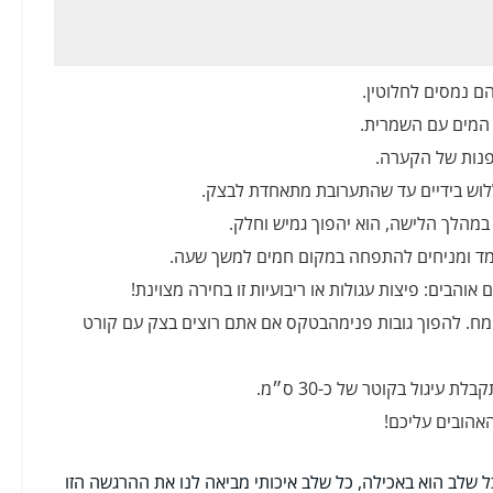
ם נמסים לחלוטין.
 המים עם השמרית.
נות של הקערה.
ללוש בידיים עד שהתערובת מתאחדת לבצק.
צמד ומניחים להתפחה במקום חמים למשך שעה.
בים: פיצות עגולות או ריבועיות זו בחירה מצוינת!
ת Rolling Pin על משטח מקומח. להפוך גובות פנימהבטקס אם אתם רוצים בצק עם קורט
יגול בקוטר של כ-30 ס״מ.
אהובים עליכם!
ל שלב הוא באכילה, כל שלב איכותי מביאה לנו את ההרגשה הזו