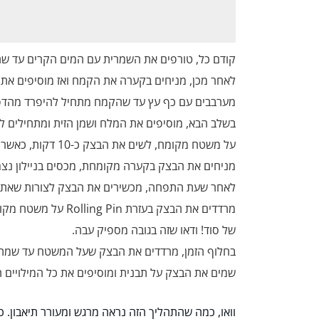
קודם כל, טורפים את השמרית עם המים הקרים עד שה
לאחר מכן, מניחים בקערה את הקמח ואז מוסיפים את
מערבבים עם כף עץ עד שהקמח מתחיל להיפרד מהדפ
בשלב הבא, מוסיפים את המלח ושמן הזית ומתחילים 
על משטח מקומח, לשים את הבצק כ-10 דקות, כאשר במהלך הלישה, הוא יהפוך גמיש וחלק.
מניחים את הבצק בקערה מקומחת, מכסים בניילון נ
לאחר שעת התפחה, מכשירים את הבצק לצורות שאתם אוה
מרדדים את הבצק בעזר
של סוד! ודאו שזה בגובה מספיק עבה.
בחלוף הזמן, מרדדים את הבצק שעל המשטח עד שמתקבלת ע
שמים את הבצק על תבנית ומוסיפים את כל המילויים ה
וואו, כמה שהתהליך הזה נראה מרגש ומעורר תיאבון. כ