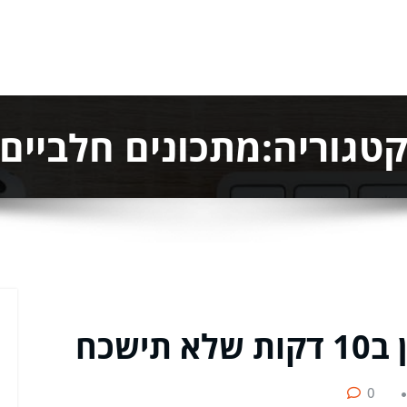
טגוריה:מתכונים חלביים
ישכח
0