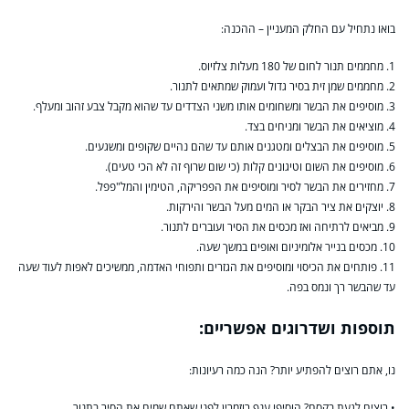
בואו נתחיל עם החלק המעניין – ההכנה:
1. מחממים תנור לחום של 180 מעלות צלזיוס.
2. מחממים שמן זית בסיר גדול ועמוק שמתאים לתנור.
3. מוסיפים את הבשר ומשחומים אותו משני הצדדים עד שהוא מקבל צבע זהוב ומעלף.
4. מוציאים את הבשר ומניחים בצד.
5. מוסיפים את הבצלים ומטגנים אותם עד שהם נהיים שקופים ומשגעים.
6. מוסיפים את השום וטיגונים קלות (כי שום שרוף זה לא הכי טעים).
7. מחזירים את הבשר לסיר ומוסיפים את הפפריקה, הטימין והמל"פפל.
8. יוצקים את ציר הבקר או המים מעל הבשר והירקות.
9. מביאים לרתיחה ואז מכסים את הסיר ועוברים לתנור.
10. מכסים בנייר אלומיניום ואופים במשך שעה.
11. פותחים את הכיסוי ומוסיפים את הגזרים ותפוחי האדמה, ממשיכים לאפות לעוד שעה
עד שהבשר רך ונמס בפה.
תוספות ושדרוגים אפשריים:
נו, אתם רוצים להפתיע יותר? הנה כמה רעיונות:
• רוצים לגעת בקסם? הוסיפו ענף רוזמרין לפני שאתם שמים את הסיר בתנור.