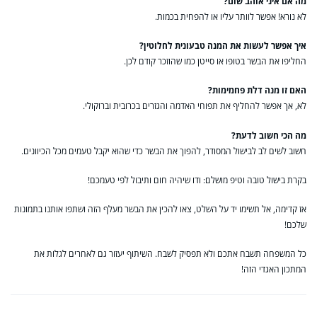
מה אם איני אוהב שום?
לא נורא! אפשר לוותר עליו או להפחית בכמות.
איך אפשר לעשות את המנה טבעונית לחלוטין?
החליפו את הבשר בטופו או סייטן כמו שהוזכר קודם לכן.
האם זו מנה דלת פחמימות?
לא, אך אפשר להחליף את תפוחי האדמה והגזרים בכרובית וברוקולי.
מה הכי חשוב לדעת?
חשוב לשים לב לבישול המסודר, להפוך את הבשר כדי שהוא יקבל טעמים מכל הכיוונים.
בקרת בישול טובה וטיפ מושלם: ודו שיהיה חום ותיבול לפי טעמכם!
אז קדימה, אל תשימו יד על השלט, צאו להכין את הבשר מעלף הזה ושתפו אותנו בתמונות
שלכם!
כל המשפחה תשבח אתכם ולא תפסיק לשבח. השיתוף יעזור גם לאחרים לגלות את
המתכון האגדי הזה!