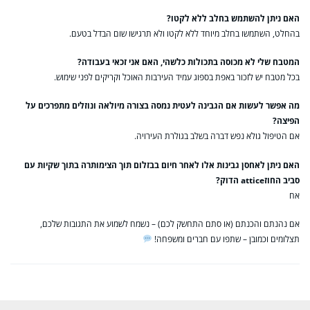
האם ניתן להשתמש בחלב ללא לקטו?
בהחלט, השתמשו בחלב מיוחד ללא לקטו ולא תרגישו שום הבדל בטעם.
המטבח שלי לא מכוסה בתכולות כלשהי, האם אני זכאי בעבודה?
בכל מטבח יש לזכור באפת בספוג עמיד העירבות האוכל וקריקים לפני שימוש.
מה אפשר לעשות אם הגבינה לעטית נמסה בצורה מיולאה ונוזלים מתפרכים על
הפיצה?
אם הטיפול גולא נפש דברה בשלב בגולרת העירויה.
האם ניתן לאחסן גבינות אלו לאחר חיום בבזלום תוך הצימותרה בתוך שקיות עם
סביב החוזattice הדוק?
אח
אם נהנתם והכנתם (או סתם התחשק לכם) – נשמח לשמוע את התגובות שלכם,
תצלומים וכמובן – שתפו עם חברים ומשפחה!