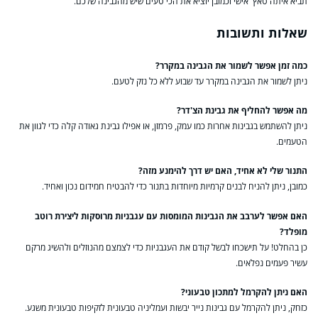
תביא איתה טאץ' אישי וכמובן יוציא את הכי טעים שיש מהגבינה שלכם.
שאלות ותשובות
כמה זמן אפשר לשמור את הגבינה במקרר?
ניתן לשמור את הגבינה במקרר עד שבוע ללא כל נזק לטעם.
מה אפשר להחליף את גבינת הצ'דר?
ניתן להשתמש בגבינות אחרות כמו עמק, פרמזן, או אפילו גבינת גאודה קלה כדי לגוון את
הטעמים.
התנור שלי לא אחיד, האם יש דרך להימנע מזה?
כמובן, ניתן להניח לבנים קרמיות מיוחדות בתנור כדי להבטיח חמידום נכון ואחיד.
האם אפשר לערבב את הגבינות המומסות עם עגבניות מרוסקות ליצירת רוטב
מופלד?
כן בהחלט! על תישכחו לבשל קודם את העגבניות כדי לצמצם מהנוזלים ולהשיג מרקם
עשיר פעמים נפלאים.
האם ניתן להקרמל למתכון טבעוני?
כזחק, ניתן להקרמל עם גבינות נייר יבשות ועמליניה טבעונית לזקיפות טבעונית משגע.