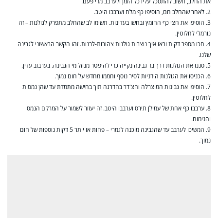
את החלב, חשוב להתסכל עליו כל הזמן ולערבב מדי פעם.
2. לאחר שהחלב חם, הוסיפו כף מלח וערבבו היטב.
3. הוסיפו את חצי כף החומץ ובחשו בעדינות. תשימו לב שהחלב מתפרק לגולנות – זה
נורמלי לחלוטין.
4. חכו מספר דקות וראו איך נוצרות גולנות צהובות-לבנות. זהו הקשר הראשוני לגבינה
שלנו.
5. סננו את הגולנות דרך בד גבינה נקייה כדי להיפטר מנוזל מי הגבינה. בערבוב עדין.
6. הכניסו את הגולנות הידניות לסיר נוסף וחממו מחדש על חום נמוך.
7. הוסיפו את גבינות המוצרלה והצ'דר בהדרגה תוך בחישה מתמדת עד שהן נמסות
לחלוטין.
8. ערבבו כף אחת של עמילן תירס וערבבו היטב. זה יעזור לשמור על המרקם הנמס
והנימוח.
9. המשיכו לערבב עד שהגבינה מוכנה לגמרי – פחות או יותר 5 דקות נוספות של חום
נמוך.