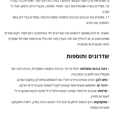
9. מוזגים את מרק העוף המבושל והמתובל בצורה מדהימה מעל האטריות בכל קערה.
10. מסדרים בצורה אמנותית את הגזר, תפוחי האדמה, והבצל הירוק החתוך מעל כל
קערה.
11. מוסיפים את הנבטים והביצים החומות המסוכרות מעל, ומפזרים בצל ירוק נוסף
כתוספת, אם רוצים.
ראשית, יש לציין שאפשר להתאים את המרכיבים לפי העדפתכם. ניתן לשלב ירקות אחרים
שאתם אוהבים, או להחליף את חזה העוף בחזה הודו צלוי או פרוסות טופו למי שמעדיף
גרסה טבעונית או צמחונית.
שדרוגים ותוספות
•
ביצה ברכות מושלמת:
חלפו על פני הביצים החומות המסוכרות, והכינו ביצה חצי
מבושלת עם חלמון רך ונמס בפה.
•
מיסו לבן:
רוצים טעמים עדינים יותר? נסו להשתמש במיסו לבן במקום האדום.
•
רכיבי ים:
השתמשו באצות סושי קצוצות דקות להוספת טעם וריח ימי מרענן.
•
חריפות:
אוהבים חריפות? הוסיפו רצועות פלפל צ'ילי אדום דקיקות ואבקת צ'ילי
לאטריות ולמרק.
•
מתקתקות:
ניתן להוסיף סילאן או דבש לכדי הטעם הרצוי במרק, לחוויה מתקתקה
ומעניינת נוספת.