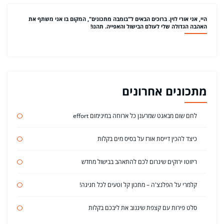
היי, אני אורי לוין. ברוכים הבאים ל"בומבה מתכונים", המקום בו אני משתף את
האהבה הגדולה שלי לעולם הבישול והאפייה. תהנו!
מתכונים אחרונים
לחם שום מבאגט שמרענן כל ארוחה במינימום effort
כיצד להכין דייסת אורז על בסיס מים בקלות
ריזוטו ירוקים שיגרום לכם להתאהב בבישול מחדש
קלמרי על הפלנצ'ה – מתכון קל וטעים לכל חגיגה!
סלט פירות עם קצפת שיגנוב את ליבכם בקלות