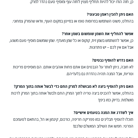
כן, חזה הודו יכול להיות תחליף מצוין לחזה עוף ומוסיף טעם נהדר למרק.
האם ניתן להכין ראמן טבעוני?
בהחלט, פשוט השתמשו בפרוסות טופו או בסייטן במקום העוף, וודאו שהמרק צמחוני.
אפשר להחליף את השמן שומשום בשמן אחר?
כן, אפשר להשתמש בשמן זית, קוקוס או כל שמן מועדף. שמן שומשום מוסיף טעם משגע,
אבל אם אין לכם – יש פתרונות.
האם נדרש להוסיף נבטים?
לא חובה, ניתן לוותר על הנבטים אם אתם פחות אוהבים אותם. הם מוסיפים פריכות
וטריות, אבל המנה תהיה נהדרת גם בלעדיהם.
האם ניתן להוסיף ביצה לא מבושלת למרק החם כדי לבשל אותה בתוך המרק?
בהחלט, אפשר להכניס ביצה טריה לתוך המרק החם ולבשל אותה בתוך המרק לרכות
מושלמת. בדיוק כמו ביפן!
איך לשדרג את המנה בטעמים אישיים?
תוכלו להוסיף תבלינים כמו פפריקה חריפה, כורכום, קינמון או הל, בהתאם לטעמכם
הפרטי. חפשו את השילוב המושלם שלכם!