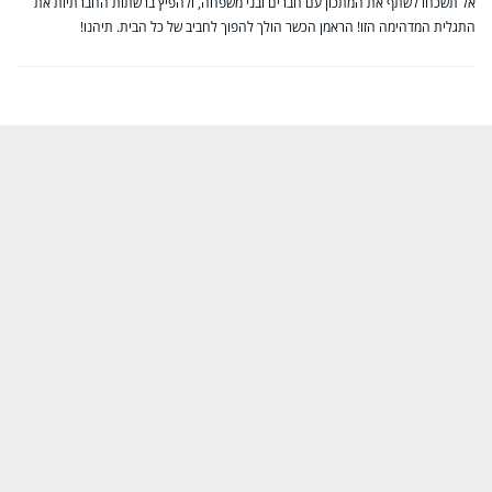
אל תשכחו לשתף את המתכון עם חברים ובני משפחה, ולהפיץ ברשתות החברתיות את
התגלית המדהימה הזו! הראמן הכשר הולך להפוך לחביב של כל הבית. תיהנו!