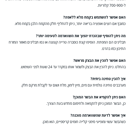
ל-700-900 קלוריות.
האם אפשר להשתמש בקמח מלא ללאפה?
כמובן! אם רוצים אופציה בריאה יותר, ניתן להחליף חלק מהקמח הלבן בקמח מלא.
מה ניתן להוסיף שבהכרח יהפוך את השווארמה לטעימה יותר?
תבלינים הם המפתח. הוסיפו קצת כוסברה טרייה קצוצה או נסו תבלינים מאזור המזרח
התיכון כמו בהרט.
האם אפשר להכין את הבצק מראש?
בהחלט. ניתן להכין את הבצק ולשמור אותו במקרר עד 24 שעות לפני השימוש.
איך להכין טחינה ביתית?
מערבבים טחינה גולמית עם מים, מיץ לימון, מלח ושום עד לקבלת מרקם חלק.
האם ניתן להקפיא את הבשר המוכן?
כן, הבשר המוכן ניתן להקפאה ולחימום מחדש בעת הצורך.
איך אפשר לדעת שהשווארמה מוכנה?
כשהבשר עשוי ומופיעי סימני קלייה חומים קריספיים, הוא מוכן.