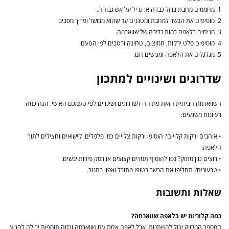
1. מחממים מחבת ברזל כבדה או גריל על אש גבוהה.
2. מוסיפים את הבשר למחבת ומטגנים עד שהוא מבושל ופריך מסביב.
3. מניחים בלאפה כמות נדיבה של שווארמה.
4. מוסיפים סלט ירקות, חמוצים, טחינה ורטבים לפי הטעם.
5. מגלגלים את הלאפה ומגישים חם.
שדרוגים ושינויים למתכון
השווארמה הביתית הזאת פתוחה לשדרוגים ושינויים לפי טעמכם האישי. הנה כמה
רעיונות משגעים:
• אוהבים ירקות קלויים? הוסיפו ירקות צלויים כמו פלפלים, קישואים וחצילים לתוך
הלאפה.
• רוצים גוון מתוק? נסו להוסיף תמרים קצוצים או רסק פירות יבשים.
• טבעונים? תחליפו את הבשר בטופו מתובל ואפוי בתנור.
שאלות ותשובות
כמה קלוריות יש בלאפה שווארמה?
המספר המדויק יכול להשתנות, אבל לאפה אחת עם שווארמה וכמה תוספות יכולה להגיע