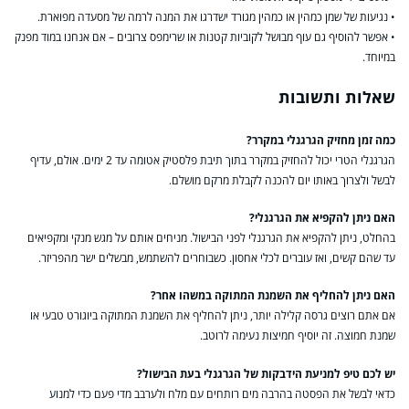
• נגיעות של שמן כמהין או כמהין מגורד ישדרגו את המנה לרמה של מסעדה מפוארת.
• אפשר להוסיף גם עוף מבושל לקוביות קטנות או שרימפס צרובים – אם אנחנו במוד מפנק
במיוחד.
שאלות ותשובות
כמה זמן מחזיק הגרגנלי במקרר?
הגרגנלי הטרי יכול להחזיק במקרר בתוך תיבת פלסטיק אטומה עד 2 ימים. אולם, עדיף
לבשל ולצרוך באותו יום להכנה לקבלת מרקם מושלם.
האם ניתן להקפיא את הגרגנלי?
בהחלט, ניתן להקפיא את הגרגנלי לפני הבישול. מניחים אותם על מגש מנקי ומקפיאים
עד שהם קשים, ואז עוברים לכלי אחסון. כשבוחרים להשתמש, מבשלים ישר מהפריזר.
האם ניתן להחליף את השמנת המתוקה במשהו אחר?
אם אתם רוצים גרסה קלילה יותר, ניתן להחליף את השמנת המתוקה ביוגורט טבעי או
שמנת חמוצה. זה יוסיף חמיצות נעימה לרוטב.
יש לכם טיפ למניעת הידבקות של הגרגנלי בעת הבישול?
כדאי לבשל את הפסטה בהרבה מים רותחים עם מלח ולערבב מדי פעם כדי למנוע