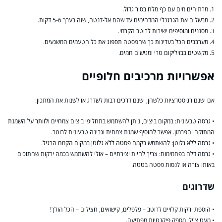
1. מרתיחים מים עם כף מלח בסיר גדול.
2. מבשלים את הגרגנלי המדהימים עד שהם אל-דנטה, שזה בערך 5-6 דקות.
3. מסננים ומוסיפים ישירות לרוטב הקרמי.
4. מערבבים הכל בעדינות כך שהפסטה תספוג את כל הטעמים המשגעים.
5. מקשטים בבזיליקום טרי ומגישים חמים.
אפשרויות מרכיבים חלופיים
אם ישנם רגיסטרציות כלשהן, ישנם דרכים רבות לשדרג או לשנות את המתכון:
• גרסה טבעונית: במקום ביצים, ניתן להשתמש בתחליפי ביצים צמחיים ולוותר על השמנת
המתוקה והפרמזן. אפשר להוסיף שמנת צמחית וגבינה טבעונית לרוטב.
• גרסה ללא גלוטן: להשתמש בקמח פסטה ללא גלוטן במקום הקמח הרגיל.
• גרסה דלה בפחמימות: צריך להיות יצירתיים – אולי להשתמש בכמה ירקות שחתוכים
באותו צורה או לנסות פסטה בטטה.
שדרוגים
• הוספת ירקות קלויים לרוטב – פלפלים, קישואים, חצילים – הכל הולך!
• מעט צ'ילי מספק פיקנטיות מפתיעה.