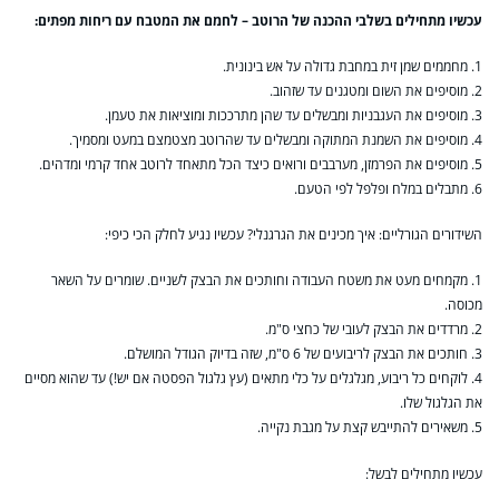
עכשיו מתחילים בשלבי ההכנה של הרוטב – לחמם את המטבח עם ריחות מפתים:
1. מחממים שמן זית במחבת גדולה על אש בינונית.
2. מוסיפים את השום ומטגנים עד שזהוב.
3. מוסיפים את העגבניות ומבשלים עד שהן מתרככות ומוציאות את טעמן.
4. מוסיפים את השמנת המתוקה ומבשלים עד שהרוטב מצטמצם במעט ומסמיך.
5. מוסיפים את הפרמזן, מערבבים ורואים כיצד הכל מתאחד לרוטב אחד קרמי ומדהים.
6. מתבלים במלח ופלפל לפי הטעם.
השידורים הגורליים: איך מכינים את הגרגנלי? עכשיו נגיע לחלק הכי כיפי:
1. מקמחים מעט את משטח העבודה וחותכים את הבצק לשניים. שומרים על השאר
מכוסה.
2. מרדדים את הבצק לעובי של כחצי ס"מ.
3. חותכים את הבצק לריבועים של 6 ס"מ, שזה בדיוק הגודל המושלם.
4. לוקחים כל ריבוע, מגלגלים על כלי מתאים (עץ גלגול הפסטה אם יש!) עד שהוא מסיים
את הגלגול שלו.
5. משאירים להתייבש קצת על מגבת נקייה.
עכשיו מתחילים לבשל: