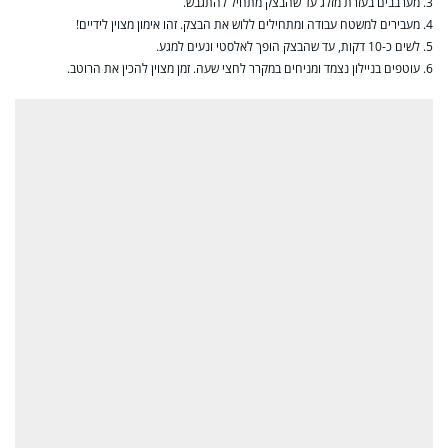
3. מערבבים בעזרת מזלג עד שהבצק מתחיל להתגבש.
4. מעבירים למשטח עבודה ומתחילים ללוש את הבצק. זהו אימון מצוין לידיים!
5. לשים כ-10 דקות, עד שהבצק הופך לאלסטי ונעים למגע.
6. עוטפים בניילון נצמד ומניחים במקרר לחצי שעה. זמן מצוין להכין את הרוטב.