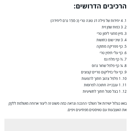
הרכיבים הדרושים:
1. 4 יחידות של פילה דג טונה טרי (כ-150 גרם ליחידה)
2. 3 כפות שמן זית
3. מיץ מחצי לימון טרי
4. 3 שיני שום כתושות
5. כף פפריקה מתוקה
6. כף עלי תימין טרי
7. ½ כף מלח גס
8. ¼ כף פלפל שחור גרוס
9. כף עלי בזיליקום טריים קצוצים
10. 1 פלפל צהוב חתוך לרצועות
11. 1 עגבנייה חתוכה לפרוסות
12. 1 בצל סגול חתוך לתשיעיות
בואו נצלול ישירות אל השלבי ההכנה ונראה כמה פשוט זה ליצור ארוחה מושלמת ללקק
את האצבעות עם טוויסטים מפתיעים ויפים.