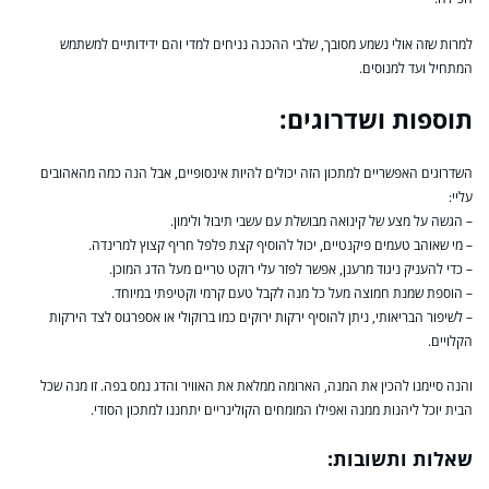
למרות שזה אולי נשמע מסובך, שלבי ההכנה נניחים למדי והם ידידותיים למשתמש
המתחיל ועד למנוסים.
תוספות ושדרוגים:
השדרוגים האפשריים למתכון הזה יכולים להיות אינסופיים, אבל הנה כמה מהאהובים
עליי:
– הגשה על מצע של קינואה מבושלת עם עשבי תיבול ולימון.
– מי שאוהב טעמים פיקנטיים, יכול להוסיף קצת פלפל חריף קצוץ למרינדה.
– כדי להעניק ניגוד מרענן, אפשר לפזר עלי רוקט טריים מעל הדג המוכן.
– הוספת שמנת חמוצה מעל כל מנה לקבל טעם קרמי וקטיפתי במיוחד.
– לשיפור הבריאותי, ניתן להוסיף ירקות ירוקים כמו ברוקולי או אספרגוס לצד הירקות
הקלויים.
והנה סיימנו להכין את המנה, הארומה ממלאת את האוויר והדג נמס בפה. זו מנה שכל
הבית יוכל ליהנות ממנה ואפילו המומחים הקולינריים יתחננו למתכון הסודי.
שאלות ותשובות: