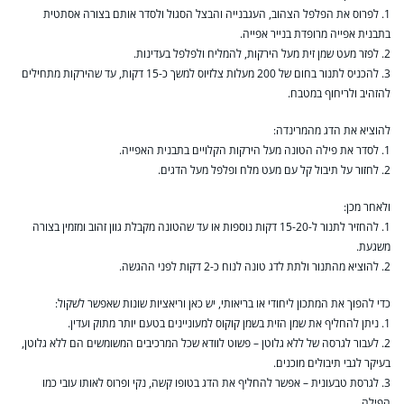
1. לפרוס את הפלפל הצהוב, העגבנייה והבצל הסגול ולסדר אותם בצורה אסתטית
בתבנית אפייה מרופדת בנייר אפייה.
2. לפזר מעט שמן זית מעל הירקות, להמליח ולפלפל בעדינות.
3. להכניס לתנור בחום של 200 מעלות צלזיוס למשך כ-15 דקות, עד שהירקות מתחילים
להזהיב ולריחוף במטבח.
להוציא את הדג מהמרינדה:
1. לסדר את פילה הטונה מעל הירקות הקלויים בתבנית האפייה.
2. לחזור על תיבול קל עם מעט מלח ופלפל מעל הדגים.
ולאחר מכן:
1. להחזיר לתנור ל-15-20 דקות נוספות או עד שהטונה מקבלת גוון זהוב ומזמין בצורה
משגעת.
2. להוציא מהתנור ולתת לדג טונה לנוח כ-2 דקות לפני ההגשה.
כדי להפוך את המתכון ליחודי או בריאותי, יש כאן וריאציות שונות שאפשר לשקול:
1. ניתן להחליף את שמן הזית בשמן קוקוס למעוניינים בטעם יותר מתוק ועדין.
2. לעבור לגרסה של ללא גלוטן – פשוט לוודא שכל המרכיבים המשומשים הם ללא גלוטן,
בעיקר לגבי תיבולים מוכנים.
3. לגרסת טבעונית – אפשר להחליף את הדג בטופו קשה, נקי ופרוס לאותו עובי כמו
הפילה.