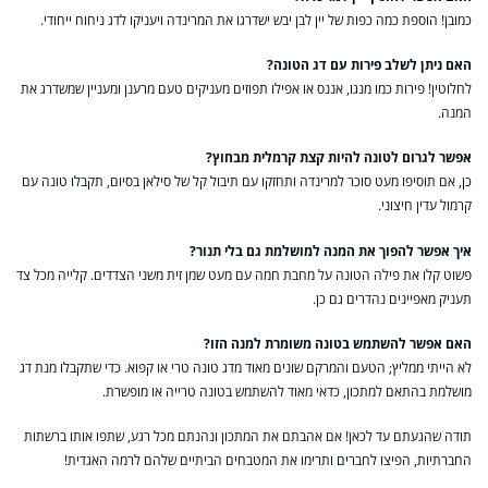
כמובן! הוספת כמה כפות של יין לבן יבש ישדרגו את המרינדה ויעניקו לדג ניחוח ייחודי.
האם ניתן לשלב פירות עם דג הטונה?
לחלוטין! פירות כמו מנגו, אננס או אפילו תפוזים מעניקים טעם מרענן ומעניין שמשדרג את
המנה.
אפשר לגרום לטונה להיות קצת קרמלית מבחוץ?
כן, אם תוסיפו מעט סוכר למרינדה ותחזקו עם תיבול קל של סילאן בסיום, תקבלו טונה עם
קרמול עדין חיצוני.
איך אפשר להפוך את המנה למושלמת גם בלי תנור?
פשוט קלו את פילה הטונה על מחבת חמה עם מעט שמן זית משני הצדדים. קלייה מכל צד
תעניק מאפיינים נהדרים גם כן.
האם אפשר להשתמש בטונה משומרת למנה הזו?
לא הייתי ממליץ; הטעם והמרקם שונים מאוד מדג טונה טרי או קפוא. כדי שתקבלו מנת דג
מושלמת בהתאם למתכון, כדאי מאוד להשתמש בטונה טרייה או מופשרת.
תודה שהגעתם עד לכאן! אם אהבתם את המתכון ונהנתם מכל רגע, שתפו אותו ברשתות
החברתיות, הפיצו לחברים ותרימו את המטבחים הביתיים שלהם לרמה האגדית!