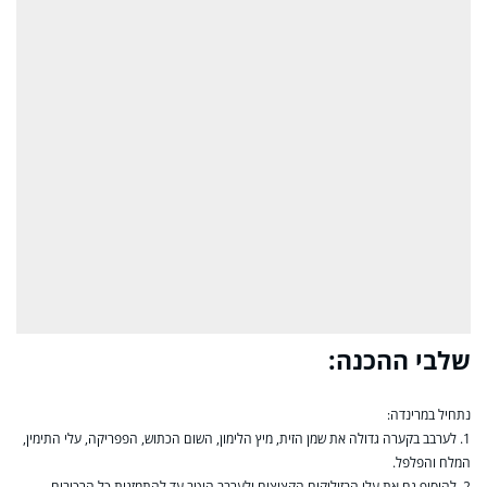
שלבי ההכנה:
נתחיל במרינדה:
1. לערבב בקערה גדולה את שמן הזית, מיץ הלימון, השום הכתוש, הפפריקה, עלי התימין,
המלח והפלפל.
2. להוסיף גם את עלי הבזיליקום הקצוצים ולערבב היטב עד להתמזגות כל הרכיבים.