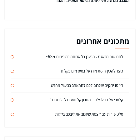
האהבה הגדולה שלי לעולם הבישול והאפייה. תהנו!
מתכונים אחרונים
לחם שום מבאגט שמרענן כל ארוחה במינימום effort
כיצד להכין דייסת אורז על בסיס מים בקלות
ריזוטו ירוקים שיגרום לכם להתאהב בבישול מחדש
קלמרי על הפלנצ'ה – מתכון קל וטעים לכל חגיגה!
סלט פירות עם קצפת שיגנוב את ליבכם בקלות