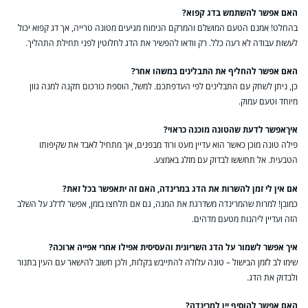
האם אפשר להשתמש בדג קפוא?
בהחלט! אמנם הטעם המושלם והמרקם הנימוח מגיעים מטונה טרייה, אך דג קפוא יכול
לעשות עבודה לא רעה כלל. רק וודאו להפשיר את הדג לחלוטין לפני תחילת התהליך.
האם אפשר להחליף את התבלינים במשהו אחר?
כן, ניתן לשחק עם התבלינים לפי העדפתכם. למשל, הוספת כורכום תקנה למנה גוון
מיוחד וטעם עמוק.
איךאפשר לדעת שהטונה מוכנה כראוי?
פילה טונה מוכן כאשר הוא עדיין מעט ורוד מבפנים, אך מתחיל לאבד את שקיפותו
הטבעית. אל תחששו לבדוק עם מזלג באמצע.
אם אין לי זמן להשרות את הדג במרינדה, האם זה יתאפשר בכל זאת?
כמובן! למרות שהמרינדה משדרגת את המנה, גם אם תלחצו בזמן, אפשר לדלג על השלב
הזה ועדיין ליהנות מטעם מדהים.
איך אפשר לשמור על הדג השריונית והעסיסית אפילו אחרי אפייה ארוכה?
שימו לב לזמן הבישול – טונה עלולה להתייבש בקלות, ולכן חשוב להישאר עם העין בתנור
ולבדוק את הדג.
האם אפשר להוסיף יין למרינדה?