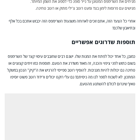
מניחים את השרימפס המטוגן על נייר סופג כדי לספוג את השמן המיותר.
מגישים עם פרוסות לימון בצד ומעט רוטב צ'ילי מתוק או רוטב טחינה.
אחרי כל הצעד הזה, אתם זוכים לארוחה משגעת! השרימפס הזה יכבוש אתכם בכל אלף
ובתיאבון שלכם!
תוספות שדרוגים אפשריים
כמובן, כל אחד יכול לפתח את המנות שלו. ישנם רבים שחובבים עיסוי קצר של השרימפס
בשום כתוש לפני ציפוי והכנה, זה מאוד משדרג את הטעם. תוספות כמו זיתים קצוצים או
טחינה גם יכולות להיות מגניבות. להוסיף רוטב ספייסי להרגיש את ה"קיק" הנכון במשקל
המתכון. לא לשכוח לספר לנו מה ניסיתם! גם עלי רוקט יכולים ורידוד רוטב פשוט יוסיפו
טאץ’ שיגרום לכולם להשתגע מהטעם.