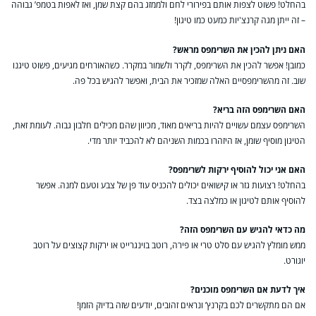
בהחלט! פשוט לצפות אותם בפירורי לחם ולממזג בהם קצת שמן, ואז לאפות בטמפ’ גבוהה
– זה ייתן מגה קרנצ'יות כמעט כמו טיגון!
האם ניתן להכין את השרימפס מראש?
כמובן! אפשר להכין את השרימפס, לקרר ולשמור במקרר. כשהאורחים מגיעים, פשוט טיגנו
שוב. זה מהשרימפסיים האלה שמזכיר את הבית, ואפשר להגיש בכל פה.
האם השרימפס הזה בריא?
השרימפס עצמם עשויים להיות בריאים מאוד, מכיוון שהם מכילים חלבון גבוה. לעומת זאת,
הטיגון מוסיף שומן, אז היזהרו בכמות השניהם לא להכביד יותר מדי.
האם אני יכול להוסיף ירקות לשרימפס?
בהחלט! רצועות גזר או קישואים יכולים להכניס עוד פן של צבע וטעם למנה. אפשר
להוסיף אותם לטיגון או כמלצה בצד.
מה כדאי להגיש עם השרימפס הזה?
ממש מומלץ להגיש עם סלט טרי או פירה, רוטב בוינגרייט או ירקות קצוצים על רוטב
יוגורט.
איך לדעת אם השרימפס מוכנים?
אם הם מתקשרים לכם בקרנץ’ ונראים זהובים, יודעים שזה בדיוק הזמן!