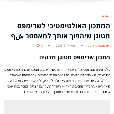
מאמרים
המתכון האולטימטיבי לשרימפס
מטוגן שיהפוך אותך למאסטר شף
מאת בומבה מתכונים
אפריל 21, 2025
0
מתכון שרימפס מטוגן מדהים
כולנו יודעים ששרימפס יכול להיות אחד המעדנים המשגעים והטעימים שיש. כשהוא מטוגן
כמו שצריך, הוא הופך למנה שמיועדת להמם את כל הסועדים. אתם יודעים כשהשולחן
מתמלא באנשים רעבים, ואנחנו פשוט לא יכולים להפסיק ללקק את האצבעות! המנה
הזאת היא אגדה בדיוק מהסיבות האלו — היא קלילה, מתובלת בדיוק, ונמסה בפה. עכשיו
אנחנו מתחילים במסע הכנת השרימפס המטוגן המושלם, כזה שכולם יזכרו!