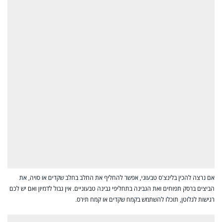
אם נרצה להכין בלינצ'ס טבעוני, אפשר להחליף את החלב בחלב שקדים או סויה, את
הביצים ברסק תפוחים ואת הגבינה בתחליפי גבינה טבעוניים. אין גבול לדמיון ואם יש לכם
רגישות לגלוטן, תוכלו להשתמש בקמח שקדים או קמח תירס.