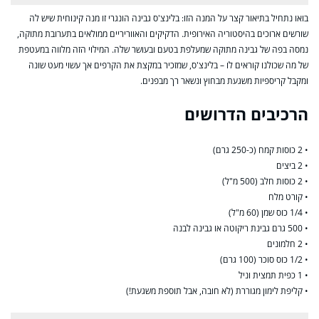
בואו נתחיל בתיאור קצר על המנה הזו: בלינצ'ס גבינה הונגרי זו מנה קינוחית שיש לה
שורשים ארוכים בהיסטוריה האירופית. הדקיקים והאווריריים ממולאים בתערובת מתוקה,
נמסה בפה של גבינה מתוקה שמעלפת בטעם ובעושר שלה. המילוי הזה מלווה במעטפת
של מה שכולנו קוראים לו – בלינצ'ס, שמזכיר במקצת את הקרפים אך עשוי מעט שונה
ומקבל קריספיות משגעת מבחוץ ונשאר רך מבפנים.
הרכיבים הדרושים
• 2 כוסות קמח (כ-250 גרם)
• 2 ביצים
• 2 כוסות חלב (500 מ"ל)
• קורט מלח
• 1/4 כוס שמן (60 מ"ל)
• 500 גרם גבינת ריקוטה או גבינה לבנה
• 2 חלמונים
• 1/2 כוס סוכר (100 גרם)
• 1 כפית תמצית וניל
• קליפת לימון מגוררת (לא חובה, אבל תוספת משגעת!)