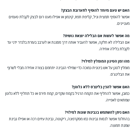
האם יש טעם מיוחד להוסיף לתערובת הבצק?
אפשר להוסיף תמצית וניל, קליפת תפוז, קינמון או אפילו מעט רום לבצק לקבלת טעמים
מעניינים.
מה אפשר לעשות אם הבלילה יוצאת גושית?
אם הבלילה לא חלקה, אפשר להעביר אותה דרך מסננת או לערבב בעזרת בלנדר ידני עד
לקבלת בלילה אחידה.
מהו זמן הטיגון המומלץ למילוי?
מומלץ לטגן על אש בינונית-נמוכה כדי שמילוי הגבינה יתחמם בצורה אחידה מבלי לשרוף
את הבלינצ'ס.
האם אפשר להכין בלינצ'ס ללא גלוטן?
כמובן, אפשר להחליף את הקמח הרגיל בקמח שקדים, קמח תירס או כל תחליף ללא גלוטן
שמתאים לאפייה.
האם ניתן להשתמש בגבינות שונות למילוי?
בהחלט! אפשר לנסות גבינות כמו מסקרפונה, ריקוטה, גבינת עיזים רכה או אפילו גבינת
שמנת חמוצה.