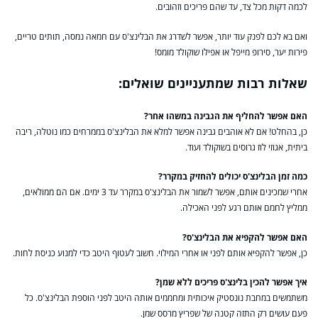
לכמה דקות מכל צד, עד שהם פריכים וזהובים.
ואם בא לכם לפנק עוד יותר, אפשר לשדרג את הבלינצ'ס עם חמאה נמסה, תותים טריים,
פירות יער, סירופ מייפל או אפילו שוקולד מומס!
שאלות רבות שמתעניינים שואלים:
האם אפשר להחליף את הגבינה במשהו אחר?
כן, בהחלט! אם לא אוהבים גבינה אפשר למלא את הבלינצ'ס בממרחים כמו נוטלה, ריבה
ביתית, אגוזי לוז גרוסים בשוקולד ועוד.
כמה זמן הבלינצ'ס יכולים להחזיק במקרר?
אחרי שמכינים אותם, אפשר לשמור את הבלינצ'ס במקרר עד 3 ימים. אם הם ממולאים,
ממליץ לחמם אותם רגע לפני האכילה.
האם אפשר להקפיא את הבלינצ'ס?
כן, אפשר להקפיא אותם לפני או אחרי המילוי. חשוב לעטוף היטב כדי למנוע כניסת לחות.
איך אפשר להכין בלינצ'ס פריכים ללא שמן?
משתמשים במחבת נונסטיק איכותית ומחממים אותה היטב לפני הוספת הבלינצ'ס. כל
פעם עושים רק התזה קטנה של שפריץ מרסס שמן.