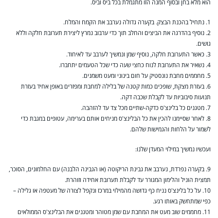
הוא מלא בחן ובסוף המנה הזו מתגמלת בכל ביס וביס.
1. נתחיל בהכנת הבצק. בקערה גדולה נערבב את הקמח והמלח.
2. נוסיף בהדרגה את הביצים והחלב תוך כדי ערבוב נמרץ ליצירת תערובת חלקה וללא
גושים.
3. כאשר התערובת חלקה, נוסיף שמן ונמשיך לערבב עד לאיחוד.
4. נשאיר את התערובת לנוח כחצי שעה כדי שכל הטעמים יתחברו.
5. מחממים מחבת נונסטיק על חום בינוני ומעט משמנים.
6. בעזרת מצקת, שופכים כמות קטנה של בלילה למחבת ומפזרים באופן אחיד בעזרת
תנועות סיבוביות עד לקבלת שכבה דקה.
7. מטגנים כל בלינצ'ס כדקה-שתיים מכל צד עד להזהבה.
8. לאחר שסיימנו להכין את כל הבלינצ'ס מניחים אותם בערימה, עטופים במגבת כדי
לשמור על הלחות והגמישות שלהם.
ועכשיו נמשיך במילוי המעדן שלנו:
9. בקערה נפרדת, נערבב את גבינת הריקוטה (או הגבינה הלבנה) עם החלמונים, הסוכר,
תמצית הוניל והלימון המגורר עד לקבלת תערובת אחידה וזוהרת.
10. על כל בלינצ'ס נניח כף גדושה מהמילוי במרכז ונקפל לצורה של מעטפה או גלילה –
כפי שמתחשק באותו רגע.
11. מחממים שוב מעט את המחבת עם שמן מטוהר ומטגנים את הבלינצ'ס הממולאים