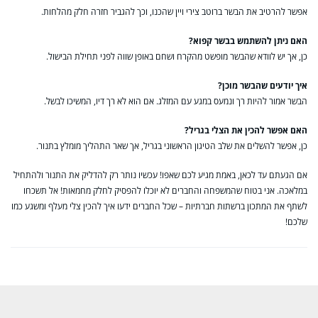
אפשר להרטיב את הבשר ברוטב צירי ויין שהכנו, וכך להגביר חזרה חלק מהלחות.
האם ניתן להשתמש בבשר קפוא?
כן, אך יש לוודא שהבשר מופשט מהקרח ושחם באופן שווה לפני תחילת הבישול.
איך יודעים שהבשר מוכן?
הבשר אמור להיות רך ונמעס במגע עם המזלג. אם הוא לא רך דיו, המשיכו לבשל.
האם אפשר להכין את הצלי בגריל?
כן, אפשר להשלים את שלב הטיגון הראשוני בגריל, אך שאר התהליך מומלץ בתנור.
אם הגעתם עד לכאן, באמת מגיע לכם שאפו! עכשיו נותר רק להדליק את התנור ולהתחיל
במלאכה. אני בטוח שהמשפחה והחברים לא יוכלו להפסיק לחלק מחמאות! אל תשכחו
לשתף את המתכון ברשתות חברתיות – שכל החברים ידעו איך להכין צלי מעלף ומשגע כמו
שלכם!