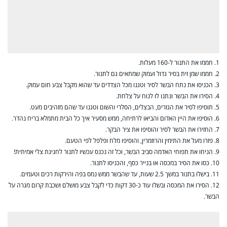
1. חממו את התנור ל-160 מעלות.
2. חממו שמן זית בסיר גדול ועמוק שמתאים גם לתנור.
3. הכניסו את נתח הבשר לסיר וטגנו מכל הצדדים עד שהוא מקבל צבע חום עמוק.
4. הסירו את הבשר ונתנו לו לנוח על צלחת.
5. תוסיפו לסיר את הגזרים, הבצלים, הסלרי והשום וטגנו עד שהם מזהיבים מעט.
6. הוסיפו את היין האדום והביאו לרתיחה, ממש מסעיר איך כל הבית מתמלא בריח נהדר.
7. החזירו את הבשר לסיר והוסיפו את ציר הבקר.
8. פזרו מעל את התימין והרוזמרין, והוסיפו מלח ופלפל לפי הטעם.
9. הניחו את תפוחי האדמה סביב הבשר, וכל זה נכנס עכשיו לתנור לחגיגת צלי אמיתית!
10. כסו את הסיר במכסה או בנייר כסף, והכניסו לתנור.
11. בישלו בתנור במשך 2.5 שעות, עד שהבשר ממש נמס בפה והירקות רכים וטעמים.
12. הסירו את המכסה ובשלו עוד כ-30 דקות כדי לקבל צבע מושלם ושכבת קרום מגרה על
הבשר.