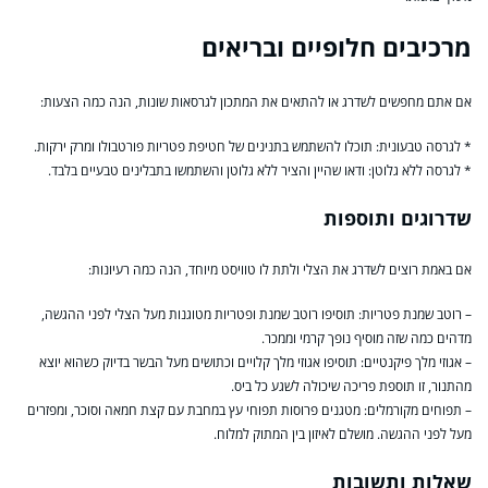
מרכיבים חלופיים ובריאים
אם אתם מחפשים לשדרג או להתאים את המתכון לגרסאות שונות, הנה כמה הצעות:
* לגרסה טבעונית: תוכלו להשתמש בתנינים של חטיפת פטריות פורטבולו ומרק ירקות.
* לגרסה ללא גלוטן: ודאו שהיין והציר ללא גלוטן והשתמשו בתבלינים טבעיים בלבד.
שדרוגים ותוספות
אם באמת רוצים לשדרג את הצלי ולתת לו טוויסט מיוחד, הנה כמה רעיונות:
– רוטב שמנת פטריות: תוסיפו רוטב שמנת ופטריות מטוגנות מעל הצלי לפני ההגשה,
מדהים כמה שזה מוסיף נופך קרמי וממכר.
– אגוזי מלך פיקנטיים: תוסיפו אגוזי מלך קלויים וכתושים מעל הבשר בדיוק כשהוא יוצא
מהתנור, זו תוספת פריכה שיכולה לשגע כל ביס.
– תפוחים מקורמלים: מטגנים פרוסות תפוחי עץ במחבת עם קצת חמאה וסוכר, ומפזרים
מעל לפני ההגשה. מושלם לאיזון בין המתוק למלוח.
שאלות ותשובות