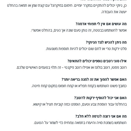
כן, ניוקי יכולים להתקיים במקרר יומיים. חימום במיקרוגל עם קצת שמן או חמאה בהחלט
יעשה את העבודה.
מה עושים אם אין לי תפוחי אדמה?
אפשר להשתמש בבטטה, זה נותן טעם שונה אך נעים, בהחלט אפשרי.
מה ניתן להגיש לצד הניוקי?
סלט ירקות טרי או לחם שום יכולים להיות תוספות משגעות.
אילו סוגי רטבים נוספים יכולים להתאים?
רוטב פסטו, רוטב בולונז או אפילו רוטב פיקנטי – זה תלוי בטעמים האישיים שלכם.
האם אפשר להפוך את זה למנה בריאה יותר?
כמובן! פשוט השתמשו בקמח תפו”א או קמח חומוס במקום קמח חיטה.
האם אני יכול להוסיף ירקות לרוטב?
בהחלט! עבור הוספת צבע וטעם, הוספנו כמה קוביות חציל או קישוא.
מה אם אני רוצה לגרסה ללא חלב?
השתמשו בשמנת סויה והיעזרו בחמאה צמחית כדי לשמור על הטעם.