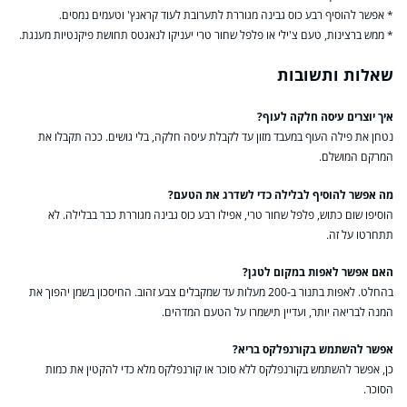
* אפשר להוסיף רבע כוס גבינה מגוררת לתערובת לעוד קראנץ' וטעמים נמסים.
* ממש ברצינות, טעם צ'ילי או פלפל שחור טרי יעניקו לנאגטס תחושת פיקנטיות מענגת.
שאלות ותשובות
איך יוצרים עיסה חלקה לעוף?
נטחן את פילה העוף במעבד מזון עד לקבלת עיסה חלקה, בלי גושים. ככה תקבלו את
המרקם המושלם.
מה אפשר להוסיף לבלילה כדי לשדרג את הטעם?
הוסיפו שום כתוש, פלפל שחור טרי, אפילו רבע כוס גבינה מגוררת כבר בבלילה. לא
תתחרטו על זה.
האם אפשר לאפות במקום לטגן?
בהחלט. לאפות בתנור ב-200 מעלות עד שמקבלים צבע זהוב. החיסכון בשמן יהפוך את
המנה לבריאה יותר, ועדיין תישמרו על הטעם המדהים.
אפשר להשתמש בקורנפלקס בריא?
כן, אפשר להשתמש בקורנפלקס ללא סוכר או קורנפלקס מלא כדי להקטין את כמות
הסוכר.