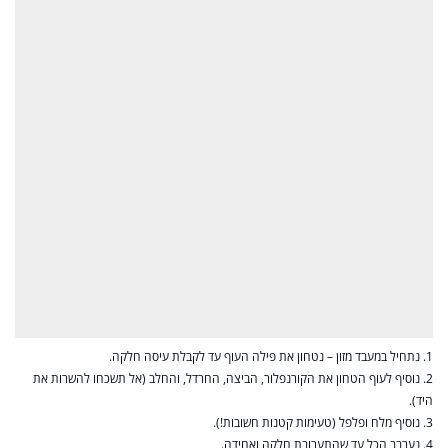
1. נתחיל במעבד מזון – נטחון את פילה העוף עד לקבלת עיסה חלקה.
2. נוסיף לעוף הטחון את הקורנפלור, הביצה, החרדל, והחלב (אל תשכחו להשרות את
היד).
3. נוסיף מלח ופלפל (טעימות קטנות חשובות!).
4. נערבב הכל עד שהתערובת חלקה ואחידה.