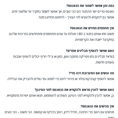
כמה זמן אפשר לשמור את הנאגטס?
נאגטס טריים ישר מהתנור הם הכי טובים, אך אפשר לשמור במקרר עד שלושה ימים.
אפשר גם להקפיא ולהוציא לפי הצורך – לחימום מחדש בתנור.
איך מחממים מחדש את הנאגטס?
פשוט חמו אותם בתנור ב-180 מעלות עד שהם מתחממים ומתחדשים בפריכות שלהם.
במיקרוגל ייאבדו את הקריספיות.
האם אפשר להוסיף תבלינים אחרים?
בוודאי! תבלינים כמו פפריקה מתוקה עשן, כמון או צ'ילי חריף יכולים להוסיף שכבות
טעמים חדשות.
מה עושים אם התערובת רכה מדי?
אפשר להוסיף קצת קורנפלור או פירורי לחם כדי לספוג עוד נוזלים ולהבריק את הבלילה.
האם אפשר להכין מראש ולהקפיא את הנאגטס לפני הטיגון?
כן, אפשר להכין ולהקפיא לפני הטיגון. כשתרצו להשתמש, תגאו אותם ישירות מהמקפיא.
איך מגישים את הנאגטס?
מגישים עם רוטב פרי הדפנה, חרדל דיז'ון, רוטב ברביקיו או קטשופ. הכי פשוט – הכי טעים
שיש!