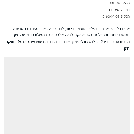
סה"כ: שעתיים
רמת קושי: בינונית
מספיק לכ-4 אנשים
אין כמו לנגוס באותו קורנפלייק מתפצח ונימוח, להתרפק על אותו טעם מוכר שמעניק
תחושת ביטחון ונוסטלגיה. נאגטס מקדונלדס – אולי הטעם המושלם ביותר שיש. איך
מכינים את זה בבית? בלי לדאוג ובלי לעקוף אורחים במדרחוב. נשמע אינטריגנטי? תחזיקו
חזק!