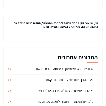
היי, אני אורי לוין. ברוכים הבאים ל"בומבה מתכונים", המקום בו אני משתף את
האהבה הגדולה שלי לעולם הבישול והאפייה. תהנו!
מתכונים אחרונים
לחם שום מבאגט שמרענן כל ארוחה במינימום effort
כיצד להכין דייסת אורז על בסיס מים בקלות
ריזוטו ירוקים שיגרום לכם להתאהב בבישול מחדש
קלמרי על הפלנצ'ה – מתכון קל וטעים לכל חגיגה!