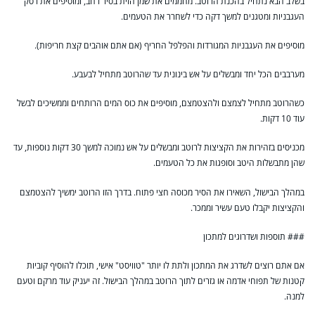
בשלב הבא נתחיל בהכנת הרוטב. מחממים את שמן הזית בסיר רחב, ומוסיפים את רסק
העגבניות ומטגנים למשך דקה כדי לשחרר את הטעמים.
מוסיפים את העגבניות המגורדות והפלפל החריף (אם אתם אוהבים קצת חריפות).
מערבבים הכל יחד ומבשלים על אש בינונית עד שהרוטב מתחיל לבעבע.
כשהרוטב מתחיל לצמצם ולהצטמצם, מוסיפים את כוס המים הרותחים וממשיכים לבשל
עוד 10 דקות.
מכניסים בזהירות את הקציצות לרוטב ומבשלים על אש נמוכה למשך 30 דקות נוספות, עד
שהן מתבשלות היטב וסופגות את כל הטעמים.
במהלך הבישול, השאירו את הסיר מכוסה חצי פתוח. בדרך הזו הרוטב ימשיך להצטמצם
והקציצות יקבלו טעם עשיר וממכר.
### תוספות ושדרוגים למתכון
אם אתם רוצים לשדרג את המתכון ולתת לו יותר "טוויסט" אישי, תוכלו להוסיף קוביות
קטנות של תפוחי אדמה או גזרים לתוך הרוטב במהלך הבישול. זה יעניק עוד מרקם וטעם
למנה.