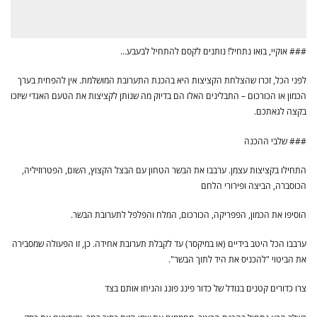
### אוקיי, בואו נתחיל! נותנים לקסם להתחיל לבעבע…
לפני הכל, זכרו שהצלחת הקציצות היא בהכנת התערובת המושלמת. אין להפחית בערך
הכמון או הכורכום – התבלינים האלו הם בדיוק מה שנותן לקציצות את הטעם האגדי שיזכו
בקצה לגאתכם.
### שלבי ההכנה
התחילו בקציצות עצמן. ערבבו את הבשר הטחון עם הבצל הקצוץ, השום, הפטרוזיליה,
הכוסברה, הביצה ופירורי הלחם
הוסיפו את הכמון, הפפריקה, הכורכום, המלח והפלפל לתערובת הבשר.
ערבבו הכל היטב בידיים (או במיקסר) עד לקבלת תערובת אחידה. כן, זו הפעולה שמסבירה
את הביטוי "להכניס את היד לתוך הבשר".
צרו כדורים קטנים בגודל של כדור פינג פונג והניחו אותם בצד