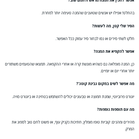
אפשר להכין את המנה מראש ולחמם שוב?
בהחלט! אפילו יש אנשים שטוענים שהמנה טעימה יותר למחרת.
הסיר שלי קטן, מה לעשות?
חלקו לשתי סירים או נסו לבחור סיר עמוק ככל האפשר.
אפשר להקפיא את המנה?
כן, המנה מופלאה גם כשהיא מוגשת קרה או אחרי ההקפאה. תמצאו שהטעמים משתזרים
יותר אחרי יום או יומיים.
מה אפשר לשים במקום גבינת קוטג'?
יוגורט פרוביוטי, שמנת חמוצה או טבעונים יכולים להשתמש בטחינה או ביוגורט סויה.
מה עם תוספות נוספות?
מהירים ומהנים: קוביות טופו מומלץ, חתיכות נקניק עוף, או פשוט לחם טוב לספוג את
המרק.