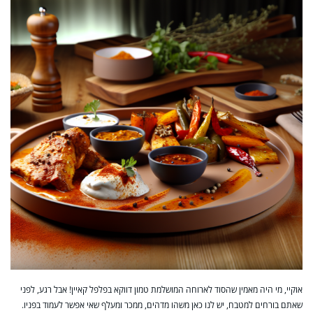
אוקיי, מי היה מאמין שהסוד לארוחה המושלמת טמון דווקא בפלפל קאיין! אבל רגע, לפני
שאתם בורחים למטבח, יש לנו כאן משהו מדהים, ממכר ומעלף שאי אפשר לעמוד בפניו.