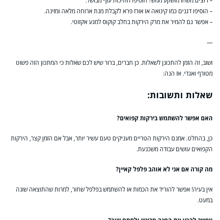
– רוצים משהו מושקע ממש? הוסיפו חתיכות עוף מבושל.
– הוסיפו דגנים כמו קינואה או אורז פרא לקבלת מנת ארוחה מלאה ומזינה.
– אפשר גם להמיר את מרק הירקות בחלב קוקוס למגע אקזוטי.
—
ושוב, זה הזמן להתכונן לשאלות. כן חברים, ברור שיש לכם שאלות כי המתכון הזה פשוט
מטורף ואגדי. אז הנה:
שאלות ותשובות:
האם אפשר להשתמש בירקות קפואים?
כן, בהחלט. אמנם הירקות הטריים מעניקים טעם עשיר יותר, אבל אם הזמן קצר, הירקות
הקפואים עושים עבודה משכנעת.
מה קורה אם אני לא אוהב פלפל קאיין?
אין בעיה! אפשר להוריד את הכמות או להשתמש בפלפל שחור, למרות שהתוצאה שונה
במעט.