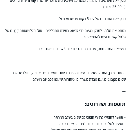
נוסיף את העדשים הכתומות ונבשל על אש בינונית נמוכה עד שהירקות והעדשים רכים
(כ-25-30 דקות).
נוסיף את התרד ונבשל עוד 5 דקות עד שהוא נבול.
נסחט את הלימון למרק ונטעם כדי לבעוט במידת התבלינים – אולי תגלו שאתם קֵרְנִים של
פלפל קאיין ורוצים להוסיף עוד!
נגיש את המנה חמה, עם תוספת גבינת קוטג' או יוגורט אם רוצים.
—
המתכון מוכן, המנה משגעת ובעצם ממכרה ביותר. תגשו ותכינו את זה, ותגלו שכולכם
שפים מקצועיים, עם טבלת משחקים וניחוחות שיעשו לכם יום מושלם.
—
תוספות ושדרוגים:
– אפשר להוסיף גרגירי חומוס מבושלים בשלב המרתח.
– אפשר לשלב פטריות טריות לפני הבישול הסופי.