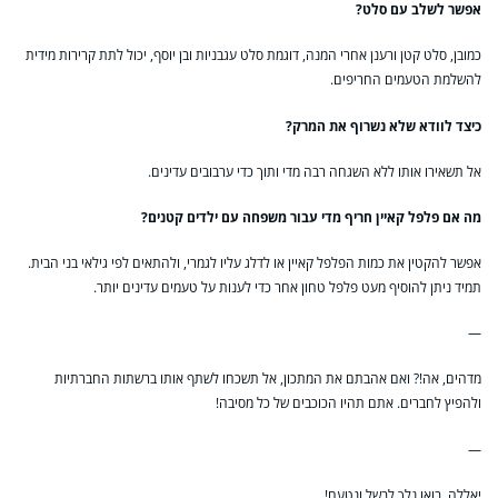
אפשר לשלב עם סלט?
כמובן, סלט קטן ורענן אחרי המנה, דוגמת סלט עגבניות ובן יוסף, יכול לתת קרירות מידית
להשלמת הטעמים החריפים.
כיצד לוודא שלא נשרוף את המרק?
אל תשאירו אותו ללא השגחה רבה מדי ותוך כדי ערבובים עדינים.
מה אם פלפל קאיין חריף מדי עבור משפחה עם ילדים קטנים?
אפשר להקטין את כמות הפלפל קאיין או לדלג עליו לגמרי, ולהתאים לפי גילאי בני הבית.
תמיד ניתן להוסיף מעט פלפל טחון אחר כדי לענות על טעמים עדינים יותר.
—
מדהים, אה!? ואם אהבתם את המתכון, אל תשכחו לשתף אותו ברשתות החברתיות
ולהפיץ לחברים. אתם תהיו הכוכבים של כל מסיבה!
—
יאללה, בואו נלך לבשל ונטעם!