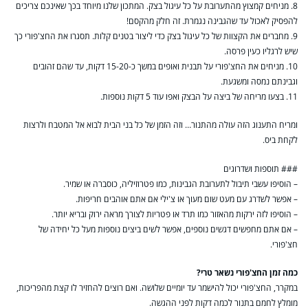
8. מניחים קמצוץ מהתערובת על כל עיגול בצק. המתכון שלנו מיוחד בכך שאינכם צריכים
להפסיק לאכול עד שהגבינה נגמרת. זה חלק מהקסם!
9. מחברים את הקצוות של כל עיגול בצק כדי ליצור בטנים קלות. תסגרו את החצ'פורי כך
שיש לרגליו כעין פרסה.
10. מניחים את החצ'פורי על תבנית ואופים במשך כ-15-20 דקות, עד שהם זהובים
וגבינתם נמסה ומשגעת.
11. בצעו מריחה של ביצה על הבצק ואפו עוד 5 דקות נוספות.
ומריח התענוג הזה עולה מהתנור… וזה הזמן של כל בני הבית לבוא אל המטבח ולרצות
לקחת ביס.
### תוספות ושדרוגים
– הוסיפו עשבי תיבול לתערובת הגבינות, כמו פטרוזיליה, כוסברה או שמיר.
– אפשר לשדרג עם מעט שום מעוך או צ'ילי אם אתם אוהבים חריפות.
– הוסיפו לזה ירקות מהאזור כמו תרד או פטריות לצורך מראה ירוק ובריא יותר.
– אם אתם מחפשים דגשים נוספים, אפשר לשים ביצים נוספות מעל כל יחידה של
חצ'פורי.
כמה זמן החצ'פורי נשאר טרי?
במקרר, החצ'פורי יכול להישמר עד יומיים שלושה. ואם רוצים להחזיר לו קצת מהפריכות,
מומלץ לחמם בתנור לכמה דקות לפני ההגשה.