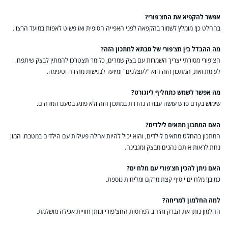
אפשר להקפיא את החצ'פורי?
בהחלט כן! מומלץ לשמור בהקפאה לפני האפייה הסופית ואז פשוט לאפות במועד הרצוי.
מה ההבדל בין חצ'פורי של סבתא למתכון הזה?
חצ'פורי מסורתי יצריך השמרות עם בצק שמרים, כלומר תצטרכו להמתין לבצק שיתפח.
לעומת זאת, המתכון הזה הוא "לעצלנים" ומיועד לנגישות מהירה וטעימה.
מה אפשר לשמש כתחליף ליוגורט?
שימוש בקרם פרש עושה עבודה נהדרת במתכון הזה ולא פוגע בטעם המדהים.
האם המתכון מתאים לילדים?
המתכון בהחלט מתאים לילדים, והוא יכול להיות אחלה פעילות עם הילדים במטבח. המון
נחת לראות אותם נהנים מבצק ומגבינה.
האם ניתן להכין חצ'פורי עם מלח ים?
כמובן! מלח ים יוסיף קצת מרקם ומליחות נוספת.
למה החלמון למריחה?
החלמון נותן את הברק והזהב לפרוסות החצ'פורי ונותן חוויית אכילה מושלמת.