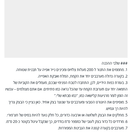
### שלבי ההכנה
1. מחממים את התנור ל-200 מעלות צלזיוס ומכינים נייר אפיה על תבנית שטוחה.
2. בקערה גדולה מערבבים יחד את הקמח, המלח ואבקת האפייה.
3. בעזרת כפות הידיים, לכן, התחברו לטבח הפנימי שבכם, מעמלים את הקוביות של
החמאה יחד עם תערובת הקמח עד שהכל נראה כמו פתיתים. אם אתם מצולמים – עכשיו
זה הזמן לומר מרגיעות קלישאה כמו, "כמו סבתא שלי."
5. מוסיפים את היוגורט הטבעי ומערבבים עד שנוצר בצק אחיד. כאן נציין כי הבצק צריך
להיות רך וגמיש.
5. מחלקים את הבצק לשלושה או ארבעה כדורים, כל חלק נועד להיות בסיס של חצ'פורי.
6. מרדדים כל כדור בצק לעובי של כמספר ס"מ בודדים, כך שנקבל עיגול בקוטר כ-20 ס"מ.
7. מערבבים בקערה קטנה את הגבינות המפוררות.