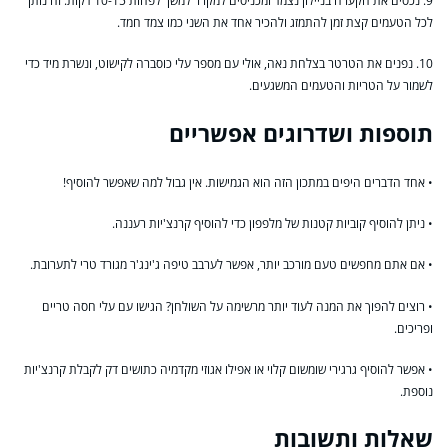
9. נכסים את הקערה בניילון נצמד ומכניסים למקרר למשך לפחות 10-15 דקות. זה נותן
לכל הטעמים קצת זמן להתמזג ולהכיר אחד את השני כמו צמד חמד.
10. נפנים את הטרטר בצלחת נאה, אולי עם מספר עלי כוסברה לקישוט, ונשרת מיד כדי
לשמור על הטריות והטעמים המשגעים.
תוספות ושדרוגים אפשריים
• אחד הדברים היפים במתכון הזה הוא הגמישות. אין גבול למה שאפשר להוסיף!
• ניתן להוסיף קוביות קטנות של מלפפון כדי להוסיף קרנצ'יות רעננה.
• אם אתם מחפשים טעם מורכב יותר, אפשר לערבב טיפה ג'ינג'ר מגורד טרי לתערובת.
• רוצים להפוך את המנה לעוד יותר מרשימה על השולחן? הגישו עם עלי חסה טריים
ופריכים.
• אפשר להוסיף גרגירי שומשום קלוי או אפילו אגוזי מקדמיה כתושים דק לקבלת קרנצ'יות
נוספת.
שאלות ותשובות