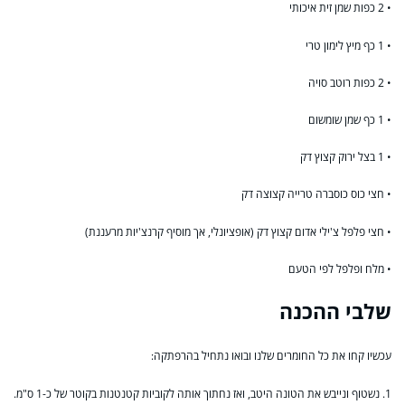
• 2 כפות שמן זית איכותי
• 1 כף מיץ לימון טרי
• 2 כפות רוטב סויה
• 1 כף שמן שומשום
• 1 בצל ירוק קצוץ דק
• חצי כוס כוסברה טרייה קצוצה דק
• חצי פלפל צ'ילי אדום קצוץ דק (אופציונלי, אך מוסיף קרנצ'יות מרעננת)
• מלח ופלפל לפי הטעם
שלבי ההכנה
עכשיו קחו את כל החומרים שלנו ובואו נתחיל בהרפתקה:
1. נשטוף ונייבש את הטונה היטב, ואז נחתוך אותה לקוביות קטנטנות בקוטר של כ-1 ס"מ.