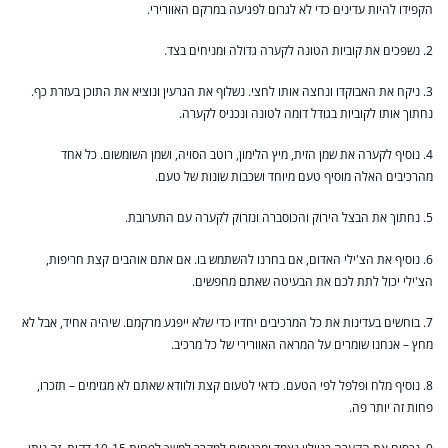
הקפידו להיות עדינים כדי לא לגרום לפגיעה במרקם האוורירי.
2. נשפכים את קוביות הטונה לקערה גדולה ומניחים בצד.
3. ניקח את האבוקדו ונחצה אותו לחצי. נשלוף את הגרעין ונוציא את התוכן בעזרת כף.
נחתוך אותו לקוביות בגודל דומה לטונה ונכניס לקערה.
4. נוסיף לקערה את שמן הזית, מיץ הלימון, רוטב הסויה, ושמן השומשום. כל אחד
מהרכיבים האלה מוסיף טעם מיוחד ושכבות שונות של טעם.
5. נחתוך את הבצל הירוק והכוסברה ונזרוק לקערה עם התערובת.
6. נוסיף את הצ'ילי האדום, אם בחרנו להשתמש בו. אם אתם אוהבים קצת חריפות,
הצ'ילי יכול לתת לכם את הבעיטה שאתם מחפשים.
7. בוחשים בעדינות את כל המרכיבים יחדיו כדי שלא ייפגע מרקמם. שיהיה אחיד, אבל לא
מחץ – אנחנו שומרים על המראה האוורירי של כל מרכיב.
8. נוסיף מלח ופלפל לפי הטעם. כדאי לטעום קצת ולוודא שאתם לא מגזימים – תזכרו,
פחות זה יותר פה.