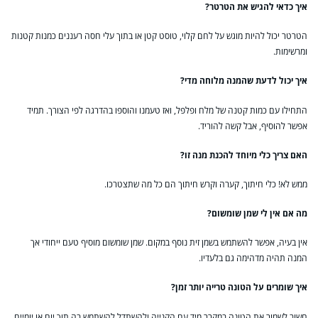
איך כדאי להגיש את הטרטר?
הטרטר יכול להיות מוגש על לחם קלוי, טוסט קטן או בתוך עלי חסה רעננים כמנות קטנות
ומרשימות.
איך יכול לדעת שהמנה מלוחה מדי?
התחילו עם כמות קטנה של מלח ופלפל, ואז טעמנו והוספו בהדרגה לפי הצורך. תמיד
אפשר להוסיף, אבל קשה להוריד.
האם צריך כלי מיוחד להכנת מנה זו?
ממש לא! כלי חיתוך, קערה וקרש חיתוך הם כל מה שתצטרכו.
מה אם אין לי שמן שומשום?
אין בעיה, אפשר להשתמש בשמן זית נוסף במקום. שמן שומשום מוסיף טעם ייחודי אך
המנה תהיה מדהימה גם בלעדיו.
איך שומרים על הטונה טרייה יותר זמן?
חשוב לשמור את הטונה במקרר מיד עם הקנייה ולהשתדל להשתמש בה תוך יום או יומיים.