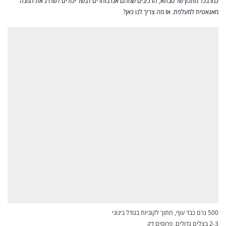
כמו בכל מתכון של סבתא, הרכיבים שמהם אנו בוחרים לבשל יכולים לשדרג את המנה
מאגאטית למעלפת. אז מה צריך לנו כאן?
500 גרם כבד עוף, חתוך לקוביות בגודל בינוני
2-3 בצלים גדולים, פרוסים דק