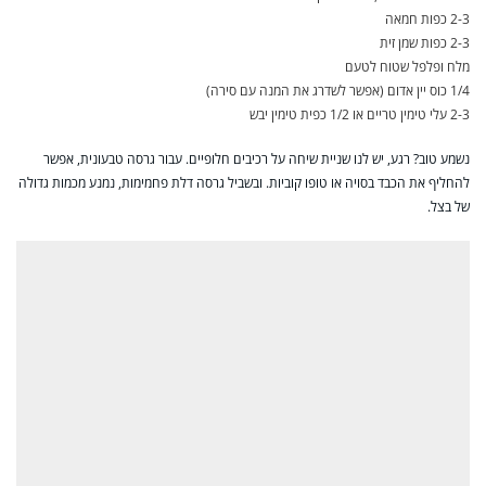
2-3 כפות חמאה
2-3 כפות שמן זית
מלח ופלפל שטוח לטעם
1/4 כוס יין אדום (אפשר לשדרג את המנה עם סירה)
2-3 עלי טימין טריים או 1/2 כפית טימין יבש
נשמע טוב? רגע, יש לנו שניית שיחה על רכיבים חלופיים. עבור גרסה טבעונית, אפשר
להחליף את הכבד בסויה או טופו קוביות. ובשביל גרסה דלת פחמימות, נמנע מכמות גדולה
של בצל.