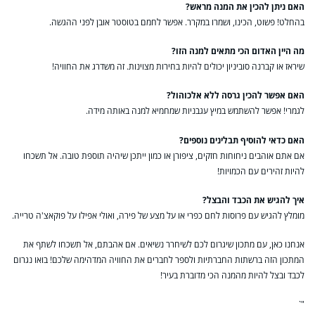
האם ניתן להכין את המנה מראש?
בהחלט! פשוט, הכינו, ושמרו במקרר. אפשר לחמם בטוסטר אובן לפני ההגשה.
מה היין האדום הכי מתאים למנה הזו?
שיראז או קברנה סוביניון יכולים להיות בחירות מצוינות. זה משדרג את החוויה!
האם אפשר להכין גרסה ללא אלכוהול?
לגמרי! אפשר להשתמש במיץ עגבניות שמחמיא למנה באותה מידה.
האם כדאי להוסיף תבלינים נוספים?
אם אתם אוהבים ניחוחות חזקים, ציפורן או כמון ייתכן שיהיה תוספת טובה. אל תשכחו
להיות זהירים עם הכמויות!
איך להגיש את הכבד והבצל?
מומלץ להגיש עם פרוסות לחם כפרי או על מצע של פירה, ואולי אפילו על פוקאצ'ה טרייה.
אנחנו כאן, עם מתכון שיגרום לכם לשיחרר נשיאים. אם אהבתם, אל תשכחו לשתף את
המתכון הזה ברשתות החברתיות ולספר לחברים את החוויה המדהימה שלכם! בואו נגרום
לכבד ובצל להיות מהמנה הכי מדוברת בעיר!
"`