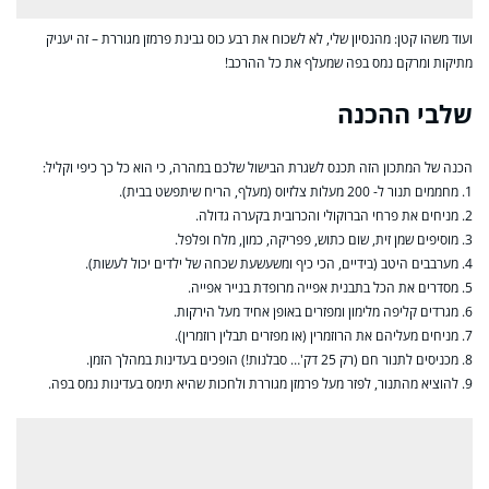
ועוד משהו קטן: מהנסיון שלי, לא לשכוח את רבע כוס גבינת פרמזן מגוררת – זה יעניק
מתיקות ומרקם נמס בפה שמעלף את כל ההרכב!
שלבי ההכנה
הכנה של המתכון הזה תכנס לשגרת הבישול שלכם במהרה, כי הוא כל כך כיפי וקליל:
1. מחממים תנור ל- 200 מעלות צלזיוס (מעלף, הריח שיתפשט בבית).
2. מניחים את פרחי הברוקולי והכרובית בקערה גדולה.
3. מוסיפים שמן זית, שום כתוש, פפריקה, כמון, מלח ופלפל.
4. מערבבים היטב (בידיים, הכי כיף ומשעשעת שכחה של ילדים יכול לעשות).
5. מסדרים את הכל בתבנית אפייה מרופדת בנייר אפייה.
6. מגרדים קליפה מלימון ומפזרים באופן אחיד מעל הירקות.
7. מניחים מעליהם את הרוזמרין (או מפזרים תבלין רוזמרין).
8. מכניסים לתנור חם (רק 25 דק'… סבלנות!) הופכים בעדינות במהלך הזמן.
9. להוציא מהתנור, לפזר מעל פרמזן מגוררת ולחכות שהיא תימס בעדינות נמס בפה.