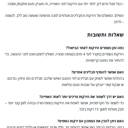
• בצל סגול פרוס דק: לפזר יחד עם הירקות לפני האפייה, זה מעניק טעם מתקתק וממכר.
השילוב המושלם של הירקות והתבלינים מעלפים למנה מרשימה שעושה טוב ללב, לנשמה
– ולחיך.
שאלות ותשובות
כמה זמן נשמרים הירקות לאחר הבישול?
הירקות נשמרים במקרר לעד 4 ימים בקופסה סגורה. מומלץ לחמם מעט לפני ההגשה, כדי
להחזיר את המעט קריספיות.
האם אפשר להוסיף תבלינים אחרים?
בהחלט! אפשר לשחק עם תבלינים לפי הטעם האישי שלכם. תבלינים כמו טימין, כורכום
או אבקת קארי יעניקו עוד שכבות טעם נפלאות.
האם יש דרך לשמור את הירקות פריכים יותר לאחר האפייה?
כדי לשמור על הקריספיות, אפשר לאפות את הירקות בטמפרטורה גבוהה לזמן קצר יותר –
220 מעלות למשך 15 דקות בלבד.
האם ניתן להכין את המתכון עם ירקות נוספים?
בטח, הירקות הג'וקר כאן! אפשר להוסיף גזר, סלק אדום, קישואים או פלפל במגוון צבעים,