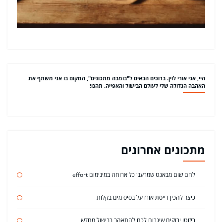
היי, אני אורי לוין. ברוכים הבאים ל"בומבה מתכונים", המקום בו אני משתף את
האהבה הגדולה שלי לעולם הבישול והאפייה. תהנו!
מתכונים אחרונים
לחם שום מבאגט שמרענן כל ארוחה במינימום effort
כיצד להכין דייסת אורז על בסיס מים בקלות
ריזוטו ירוקים שיגרום לכם להתאהב בבישול מחדש