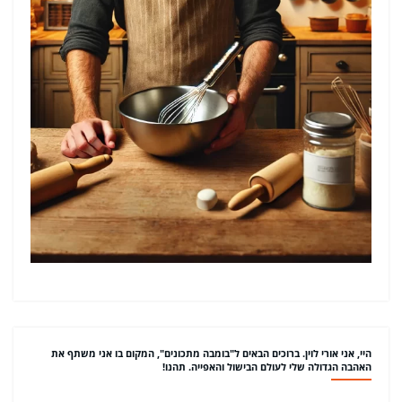
היי, אני אורי לוין. ברוכים הבאים ל"בומבה מתכונים", המקום בו אני משתף את
האהבה הגדולה שלי לעולם הבישול והאפייה. תהנו!