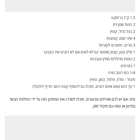
1.5 ק"ג בריסקט
2 כפות שמן זית
2 בצל גדול, קצוץ
4 שיני שום, קצוצות
3 גזרים, חתוכים לקוביות
1 סלק קטן, קצוץ (אפשר גם לא לשים אם לא רוצים את הצבע)
2 כוסות מדוללות ממיץ עגבניות
1 כוס מים
1/4 כוס רוטב סויה
תיבול – מלח, פלפל, כמון, טימין
1 כף דבש (ואם אתם רוצים, תוכלו גם להוסיף קצת רוטב חריף לתיבול)
טיפ: אם יש לכם אורחים טבעונים, תוכלו לשדרג את המתכון הזה על ידי החלפת הבשר
בסייטן או טופו עם תיבול חזק.