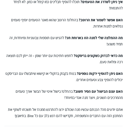
איך ניתן לשדרג את הטעמים?
תוכלו להוסיף תבלינים כמו קימל או כמון. לא לפחד
להתנסות!
האם אפשר לשמור את הרוטב?
בהחלט! הרוטב שהוא מאגר הטעמים יוסיף טעמים
נפלאים למנות אחרות.
מה ההמלצה שלי למנה הזו בארוחת חג?
להגיש עם תוספות צבעוניות ומיוחדות, זה
תמיד משגע!
מה כדאי לבדוק כשקונים בריסקט?
לחפש חתיכות עם יותר שומן – זה ייתן לכם תוצאה
רכה ומלאת טעם.
האם ניתן להוסיף ירקות נוספים?
בטח! בקבוק ברוקולי או קישוא שיתבשלו עם הבריסקט
יכולים להוסיף צבע וטעמים אחרים.
האם עצם הבישול עם הסיר חשוב?
בהחלט! בישול איטי של הבשר אורך טעמים
מהמרכיבים השונים, ויוצר מנה אגדי במיוחד!
אתם יודעים מה? הכנתם עכשיו מנה שכולם ירצו להתרגש ממנה! אל תשכחו לשתף את
המתכון הזה עם החברים והמשפחה, תקדישו להם רגש בלב עם כל Bite. בתיאבון!