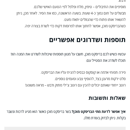
ודבש.
מוסיפים את התיבולים – טימין, מלח ופלפל לפי הטעם האישי שלכם.
מבשלים על חום נמוך כ-4 שעות. בשעה הראשונה, כסו את הסיר. לאחר מכן, ניתן
להשאיר אותו פתוח כדי שהנוזלים יתאדו מעט.
כשהבריסקט מוכן, אפשר לחתוך אותו לפרוסות דקות כדי לשרת בצורה יפה.
תוספות ושדרוגים אפשריים
עכשיו כשיש לכם בריסקט מוכן, חשבו על מגוון תוספות שיכולות לשדרגו את המנה הזו!
תוכלו לשדרג את הסטייל עם:
פירה תפוחי אדמה או קוסקוס כבסיס להניח עליו את הבריסקט.
סלט ירקות מרענן בצד, להוסיף צבע וטעמים נוספים.
רוטב ייחודי שאתם יכולים להכין עם רוטב צ'ילי מתוק ודבש – מראה משוגע!
שאלות ותשובות
איך אפשר לדעת מתי הבריסקט מוכן?
בשר בריסקט מוכן כאשר הוא מגיע לרכות ונשבר
בקלות. ניתן לבדוק בעזרת מזלג.