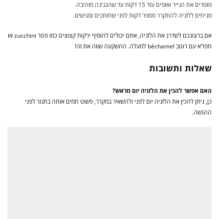
מוסרים את הנייר ואופים עוד 15 דקות עד שהגבינה מזהיבה.
מניחים ללזניה להתקרר מספר דקות לפני שחותכים ומגישים.
אם ברצונכם לשדרג את הלזניה, אתם יכולים להוסיף ירקות קצוצים כמו פטר zucchini או
תפו”א עם רוטב béchamel למעלה. ההשקעה שווה את זה!
שאלות ותשובות
האם אפשר להכין את הלזניה יום מראש?
כן, ניתן להכין את הלזניה יום לפני ולהשאיר במקרר, פשוט חמים אותה בתנור לפני
ההגשה.