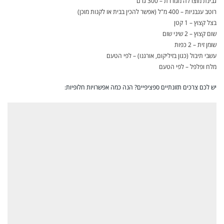
גבינת מוצרלה מגוררת – 300 גרם
רוטב עגבניות – 400 מ"ל (אפשר להכין בבית או לקנות מוכן)
בצל קצוץ – 1 קטן
שום קצוץ – 2 שיני שום
שומן זית – 2 כפות
עשבי תיבול (כגון בזיליקום, אורגנו) – לפי הטעם
מלח ופלפל – לפי הטעם
יש לכם צרכים תזונתיים ספציפיים? הנה כמה אפשרויות חלופיות: