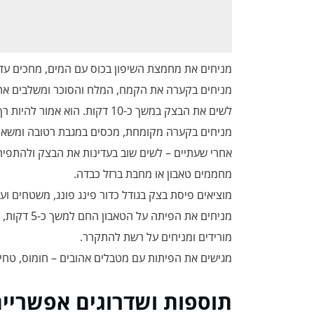
מניחים את מחמצת השיפון בכוס עם המים, מחכים עד 
מניחים בקערה את הקמח, המלח והסוכר ומשלבים את
לשים את הבצק במשך כ-10 דקות. הוא אמור להיות רך ונוח
מניחים בקערה מקומחת, מכסים במגבת רטובה ומשאי
אחרי שעתיים – לשים שוב בעדינות את הבצק ולהתפיח
מחממים טאבון או מחבת ברזל כבדה.
מוציאים פיסת בצק בגודל כדור פינג פונג, משטחים ועוט
מניחים את הפיתה על הטאבון החם למשך כ-5 דקות, עד שהפיתה מתנפחת ומקבלת פן זהוב.
מורידים ומניחים על רשת להתקרר.
מגישים את הפיתות עם מטבלים אהובים – חומוס, טחי
תוספות ושדרוגים אפשריי