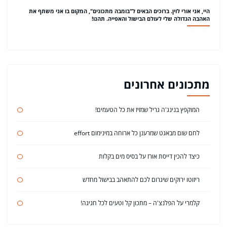
היי, אני אורי לוין. ברוכים הבאים ל"בומבה מתכונים", המקום בו אני משתף את
האהבה הגדולה שלי לעולם הבישול והאפייה. תהנו!
מתכונים אחרונים
המוקפץ בנינג'ה גריל שמזיז את כל הטעמים!
לחם שום מבאגט שמרענן כל ארוחה במינימום effort
כיצד להכין דייסת אורז על בסיס מים בקלות
ריזוטו ירוקים שיגרום לכם להתאהב בבישול מחדש
קלמרי על הפלנצ'ה – מתכון קל וטעים לכל חגיגה!