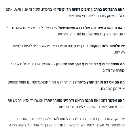
האם התבלינים במתכון חייבים להיות מדויקים?
לא בהכרח. תיבול זה עניין אישי, ואתם
יכולים לשחק עם התבלינים לפי טעם אישי.
האם זה משנה איזה סוג של דג נא משתמשים?
לא ממש. כל דג נא שאתם אוהבים יכול
לעבוד פה מצוין. סשימי סלמון או טונה יהיו מעלפים.
יש חלופות לשמן קוקוס?
כן, כן! שמן חמניות או חמאת שיאה יכולים להיות חלופות
מעולות.
מה אפשר להוסיף כדי להוסיף נופך אסתטי?
ניתן להשתמש בפרחים אכילים או עלי
כותרת של ורדים.
מה אם אני לא אוהב חומץ בלסמי?
ניתן להחליף את החומץ בלסמי עם חומץ תפוחים
או יין לבן מצומצם.
האם אפשר להכין את המנה מראש ולהגיש מאוחר יותר?
אפשר! רק כדאי להגיש את
הדג נא ממש לפני ההגשה כדי לשמור על הטריות.
אני תקווה שהמתכון הזה גרם לכם לרצות לנסות להכין ולשתף אותו עם החברים
והמשפחה! אל תשכחו לספר ולשתף ברשתות חברתיות – כך כל אחד יוכל להנות ממנה