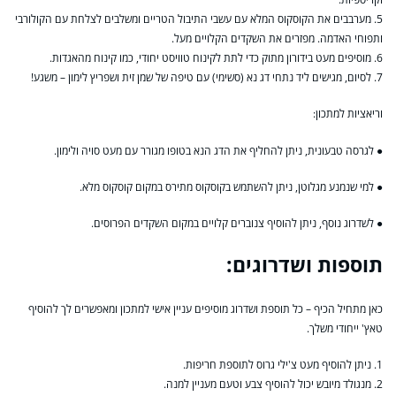
5. מערבבים את הקוסקוס המלא עם עשבי התיבול הטריים ומשלבים לצלחת עם הקולורבי
ותפוחי האדמה. מפזרים את השקדים הקלויים מעל.
6. מוסיפים מעט בידורון מתוק כדי לתת לקינוח טוויסט יחודי, כמו קינוח מהאגדות.
7. לסיום, מגישים ליד נתחי דג נא (סשימי) עם טיפה של שמן זית ושפריץ לימון – משגע!
וריאציות למתכון:
● לגרסה טבעונית, ניתן להחליף את הדג הנא בטופו מגורר עם מעט סויה ולימון.
● למי שנמנע מגלוטן, ניתן להשתמש בקוסקוס מתירס במקום קוסקוס מלא.
● לשדרוג נוסף, ניתן להוסיף צנוברים קלויים במקום השקדים הפרוסים.
תוספות ושדרוגים:
כאן מתחיל הכיף – כל תוספת ושדרוג מוסיפים עניין אישי למתכון ומאפשרים לך להוסיף
טאץ' ייחודי משלך.
1. ניתן להוסיף מעט צ'ילי גרוס לתוספת חריפות.
2. מנגולד מיובש יכול להוסיף צבע וטעם מעניין למנה.