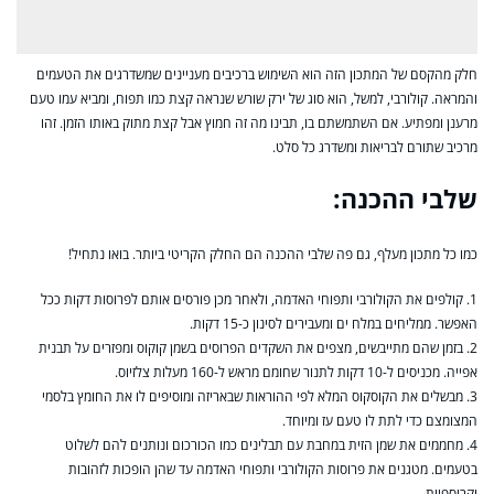
חלק מהקסם של המתכון הזה הוא השימוש ברכיבים מעניינים שמשדרגים את הטעמים
והמראה. קולורבי, למשל, הוא סוג של ירק שורש שנראה קצת כמו תפוח, ומביא עמו טעם
מרענן ומפתיע. אם השתמשתם בו, תבינו מה זה חמוץ אבל קצת מתוק באותו הזמן. זהו
מרכיב שתורם לבריאות ומשדרג כל סלט.
שלבי ההכנה:
כמו כל מתכון מעלף, גם פה שלבי ההכנה הם החלק הקריטי ביותר. בואו נתחיל!
1. קולפים את הקולורבי ותפוחי האדמה, ולאחר מכן פורסים אותם לפרוסות דקות ככל
האפשר. ממליחים במלח ים ומעבירים לסינון כ-15 דקות.
2. בזמן שהם מתייבשים, מצפים את השקדים הפרוסים בשמן קוקוס ומפזרים על תבנית
אפייה. מכניסים ל-10 דקות לתנור שחומם מראש ל-160 מעלות צלזיוס.
3. מבשלים את הקוסקוס המלא לפי ההוראות שבאריזה ומוסיפים לו את החומץ בלסמי
המצומצם כדי לתת לו טעם עז ומיוחד.
4. מחממים את שמן הזית במחבת עם תבלינים כמו הכורכום ונותנים להם לשלוט
בטעמים. מטגנים את פרוסות הקולורבי ותפוחי האדמה עד שהן הופכות לזהובות
וקריספיות.