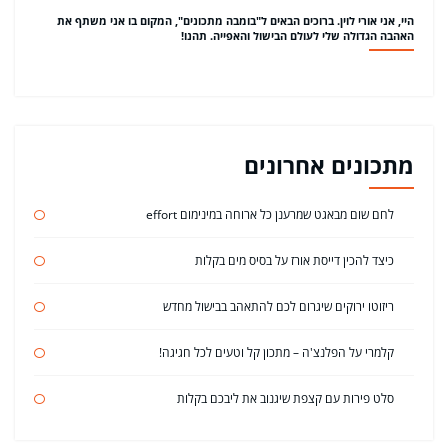
היי, אני אורי לוין. ברוכים הבאים ל"בומבה מתכונים", המקום בו אני משתף את
האהבה הגדולה שלי לעולם הבישול והאפייה. תהנו!
מתכונים אחרונים
לחם שום מבאגט שמרענן כל ארוחה במינימום effort
כיצד להכין דייסת אורז על בסיס מים בקלות
ריזוטו ירוקים שיגרום לכם להתאהב בבישול מחדש
קלמרי על הפלנצ'ה – מתכון קל וטעים לכל חגיגה!
סלט פירות עם קצפת שיגנוב את ליבכם בקלות