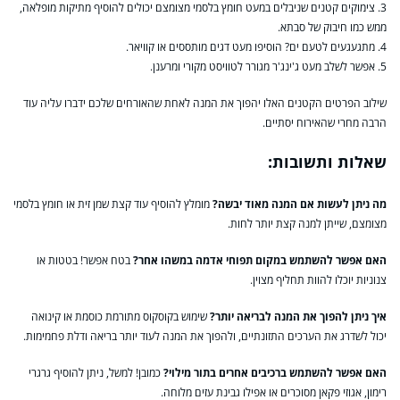
3. צימוקים קטנים שניבלים במעט חומץ בלסמי מצומצם יכולים להוסיף מתיקות מופלאה,
ממש כמו חיבוק של סבתא.
4. מתגעגעים לטעם ים? הוסיפו מעט דגים מותססים או קוויאר.
5. אפשר לשלב מעט ג'ינג'ר מגורר לטוויסט מקורי ומרענן.
שילוב הפרטים הקטנים האלו יהפוך את המנה לאחת שהאורחים שלכם ידברו עליה עוד
הרבה מחרי שהאירוח יסתיים.
שאלות ותשובות:
מה ניתן לעשות אם המנה מאוד יבשה?
מומלץ להוסיף עוד קצת שמן זית או חומץ בלסמי
מצומצם, שייתן למנה קצת יותר לחות.
האם אפשר להשתמש במקום תפוחי אדמה במשהו אחר?
בטח אפשר! בטטות או
צנוניות יוכלו להוות תחליף מצוין.
איך ניתן להפוך את המנה לבריאה יותר?
שימוש בקוסקוס מתורמת כוסמת או קינואה
יכול לשדרג את הערכים התזונתיים, ולהפוך את המנה לעוד יותר בריאה ודלת פחמימות.
האם אפשר להשתמש ברכיבים אחרים בתור מילוי?
כמובן! למשל, ניתן להוסיף גרגרי
רימון, אגוזי פקאן מסוכרים או אפילו גבינת עזים מלוחה.