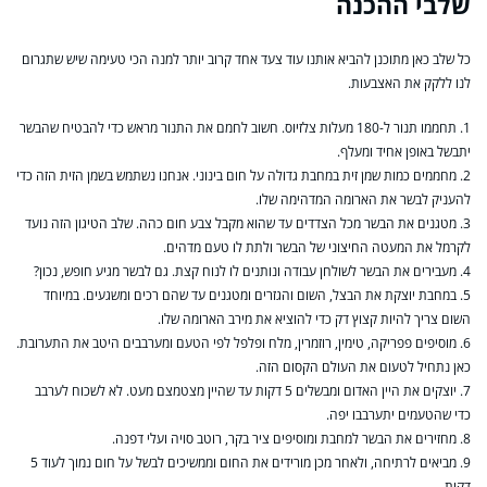
שלבי ההכנה
כל שלב כאן מתוכנן להביא אותנו עוד צעד אחד קרוב יותר למנה הכי טעימה שיש שתגרום
לנו ללקק את האצבעות.
1. תחממו תנור ל-180 מעלות צלזיוס. חשוב לחמם את התנור מראש כדי להבטיח שהבשר
יתבשל באופן אחיד ומעלף.
2. מחממים כמות שמן זית במחבת גדולה על חום בינוני. אנחנו נשתמש בשמן הזית הזה כדי
להעניק לבשר את הארומה המדהימה שלו.
3. מטגנים את הבשר מכל הצדדים עד שהוא מקבל צבע חום כהה. שלב הטיגון הזה נועד
לקרמל את המעטה החיצוני של הבשר ולתת לו טעם מדהים.
4. מעבירים את הבשר לשולחן עבודה ונותנים לו לנוח קצת. גם לבשר מגיע חופש, נכון?
5. במחבת יוצקת את הבצל, השום והגזרים ומטגנים עד שהם רכים ומשגעים. במיוחד
השום צריך להיות קצוץ דק כדי להוציא את מירב הארומה שלו.
6. מוסיפים פפריקה, טימין, רוזמרין, מלח ופלפל לפי הטעם ומערבבים היטב את התערובת.
כאן נתחיל לטעום את העולם הקסום הזה.
7. יוצקים את היין האדום ומבשלים 5 דקות עד שהיין מצטמצם מעט. לא לשכוח לערבב
כדי שהטעמים יתערבבו יפה.
8. מחזירים את הבשר למחבת ומוסיפים ציר בקר, רוטב סויה ועלי דפנה.
9. מביאים לרתיחה, ולאחר מכן מורידים את החום וממשיכים לבשל על חום נמוך לעוד 5
דקות.