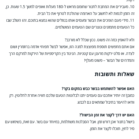
10. מעבירים את המחבת לתנור שחומם מראש ל-180 מעלות ואופים למשך 1.5 שעות. כן,
זה הזמן לנסות לא לחשוב על הארומה שהולכת לטרוף את כל הבית.
11. מידי פעם הופכים את הבשר ומעסים אותו בנוזלים שהוא נמצא בתוכם. זהו השלב שבו
כל הטעמים מתמזגים ונוצרים שם הטעמים המושלמים.
ולא להאמין כמה זה פשוט. נכון שכלל לא מורכב?
אם אתם מחפשים תוספת מפוצצת למנה הזו, אפשר לבשל תפוחי אדמה ברוזמרין ושום
לצדה. או סלט ירקות מרענן עם קטניות. הניגוד בין הקריספיות של הירקות למרקם הרך
והמדהים של הבשר – פשוט מעלף!
שאלות ותשובות
האם אפשר להשתמש בבשר כבש במקום בקר?
כמובן! זה יותיר אתכם עם טעמים יתנו לבלוטות הטעם שלכם חוויה אחרת לחלוטין. רק
וודאו להיעזר בתיבול שמתאים גם לכבש.
האם יש דרך לקצר את זמן הבישול?
בישול בתנור אכן דורש זמן. אבל הסבלנות משתלמת, במיוחד עם בשר. עם זאת, בשימוש עם
סיר לחץ, תוכלו לקצר את הזמן.