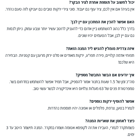
יכול לחשוב על תוספת אחרת לציר הבקר?
אין בעיה! אם אין לכם, ציר עוף גם יעבוד. סוגי צירי ירקות טובים גם יעניקו לזה טעם נהדר.
האם אפשר להכין את המתכון עם יין לבן
?
בדרך כלל נהוג להשתמש ביין אדום כדי להעניק לרוטב עשיר יותר וצבע עמוק. ניתן לנסות
גם עם יין לבן, אבל הטעמים יהיו שונים.
איזה צדדית מומלץ להגיש ליד המנה הזאת?
תפוחי אדמה קלויים, פירה תפו"ע, ירקות מאודים או סלט ירוק מרענן עם קטניות. הבחירה
היא שלכם!
איך יודעים אם הבשר התבשל מספיק?
סה"כ זמן של 1.5 שעות בתנור אמור להספיק, אבל תמיד אפשר להשתמש במדחום בשר.
טמפרטורת פנים של 63 מעלות צלזיוס היא אינדיקציה לבשר עשוי טוב.
אפשר להוסיף ירקות נוספים?
לגמרי! בטען, צרפת, פלפלים או אפונה יהיו תוספות נהדרות.
כיצד לאחסן את שאריות המנה?
כשמתקרר לגמרי, העבירו את זה לקופסא אטומה ושמרו במקרר. המנה תישמר היטב עד 3
ימים.