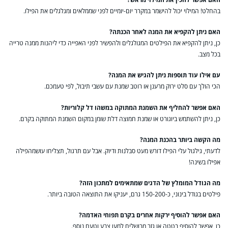
בהחלט! המילוי יכול להישמר במקרר יום-יומיים לפני שממלאים ומגלגלים את הפילו.
האם ניתן להקפיא את המנה לאחר הכנתה?
כן, ניתן להקפיא את הפילטים המגולגלים ולהפשיר לפני האפייה כדי ליהנות ממנה טרייה
בכל מצב.
עם אילו עוד תוספות ניתן להגיש את המנה?
הכי הולך עם סלט ירוק מרענן או רוטב שמנת עם עשבי תיבול, לפי טעמכם.
האם אפשר להחליף את השמנת המתוקה במשהו דל קלוריות?
כן, ניתן להשתמש ביוגורט או שמנת חמוצה דלת שומן במקום השמנת המתוקה בקרם.
מה הקשה ביותר בהכנת המנה?
לדעתי, גילגול עלי הפילו דורש מעט סבלנות ודיוק. אבל עם תרגול, תצליחו עושמהפילה
אפילו בשינה!
מה הגודל המומלץ של הדגים שמתאימים למתכון הזה?
פילטים בגודל בינוני, כ-150-200 גרם, יעניקו את התוצאה הטובה ביותר.
האם אפשר להוסיף ירקות אחרים בקרם תפוחי האדמה?
כן, אפשר להוסיף בטטה או גזר מבושלים למען צבע וטעם נוסף.