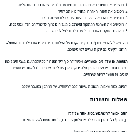
1. מבשלים את תפוחי האדמה במים רותחים עם מלח עד שהם רכים ומתבשלים.
2. מסננים את תפוחי האדמה ומחזירים אותם לסיר.
3. מוסיפים את החמאה ומועכים היטב עד לקבלת משחה חלקה.
4. מוסיפים את השמנת המתוקה ומערבבים מעל חום נמוך עד שהקרם חלק ונמס בפה.
5. טועמים ומתקנים את התיבול עם מלח ופלפל לפי הצורך.
מה נשאר? להגיש כמובן! נניח כף מהקרם על הצלחת, נניח מעליו את פילה הדג הממולא
והזהב, ולקשט עם ירקות טריים לפי טעמכם.
תוספות או שדרוגים אפשריים:
אפשר להוסיף ליד המנה רוטב שמנת עם עשבי תיבול כמו
טימין ורוזמרין, או פשוט להכין סלט ירוק מרענן עם לימון ושמן זית. לכל אחד יש טעמים
שונים, אז אפשר להיות יצירתיים.
ולסיום, כמה שאלות ותשובות שיעזרו לכם להשתלט על המתכון במטבח שלכם:
שאלות ותשובות
האם אפשר להשתמש בסוג אחר של דג?
כן, כמובן! כל דג לבן כמו בקלה או סלמון עובד גם, כל עוד טעמו לא עוצמתי מדי.
האם אפשר להכין את המילוי מראש?