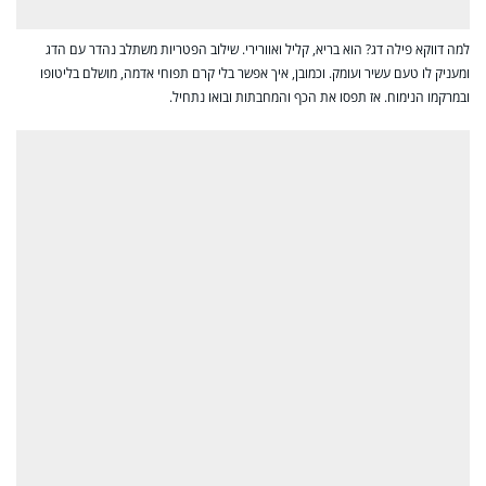
למה דווקא פילה דג? הוא בריא, קליל ואוורירי. שילוב הפטריות משתלב נהדר עם הדג
ומעניק לו טעם עשיר ועומק. וכמובן, איך אפשר בלי קרם תפוחי אדמה, מושלם בליטופו
ובמרקמו הנימוח. אז תפסו את הכף והמחבתות ובואו נתחיל.