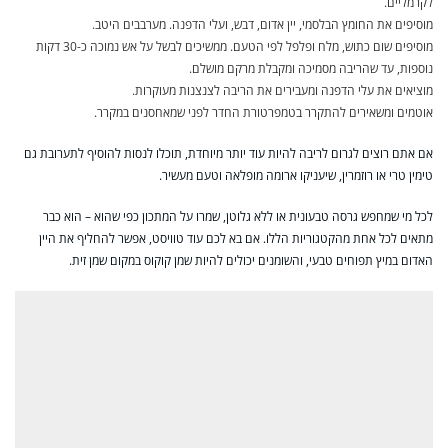
לקרמליים.
מוסיפים את החומץ הבלסמי, יין אדום, דבש, ועלי הדפנה. מערבבים היטב.
מוסיפים שום כתוש, מלח ופלפל לפי הטעם. ממשיכים לבשל על אש נמוכה כ-30 דקות
נוספות, עד שהריבה מסמיכה ומקבלת מרקם מושלם.
מוציאים את עלי הדפנה ומעבירים את הריבה לצנצנות מעוקרות.
אוטמים ומשאירים להתקרר בטמפרטורת החדר לפני שמאחסנים במקרר.
אם אתם רוצים לגרום לריבה להיות עוד יותר מיוחדת, תוכלו לנסות להוסיף לתערובת גם
טימין טרי או רוזמרין, שיעניקו ארומה מופלאה וטעם מעשיר.
לכל מי שמחפש גרסה טבעונית או ללא גלוטן, שמרו על המתכון כפי שהוא – הוא כבר
מתאים לכל אחת מהקטגוריות הללו. אם בא לכם עוד טוויסט, אפשר להחליף את היין
האדום במיץ תפוחים טבעי, והשומנים יכולים להיות שמן קוקוס במקום שמן זית.