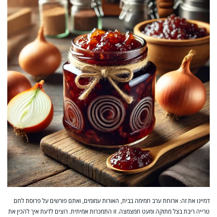
דמיינו את זה: ארוחת ערב חמימה בבית, האורות עמומים, ואתם פורשים על פרוסת לחם
טרייה ריבת בצל מתוקה ומעט חמצמצה. זו התמכרות אמיתית. רוצים לדעת איך להכין את