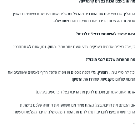
מה זה בעצם הכנת בצלים קרמליים?
התהליך שבו מוציאים את הסוכרים מהבצל ומבשלים אותם עד שהם משחימים באופן
טבעי. זה מה שנותן לריבה את המתיקות והחמימות שלה.
האם אפשר להשתמש בבצלים לבנים?
כן, אבל בצלים אדומים מעניקים צבע וטעם יותר עמוק ומתוק. נסו, אתם לא תתחרטו!
מה ההערות שלכם לגבי תיבול?
יכול להוסיף טימין, רוזמרין, עלי דפנה נוספים או אפילו פלפל חריף לאנשים שאוהבים את
המנות שלהם פיקנטיות. שחררו את הדמיון!
אז מה אתם אומרים, מוכנים להכין את הריבת בצל הכי טעים בעולם?
אם הכנתם את הריבת בצל, נשמח מאוד אם תשתפו את החוויה שלכם ברשתות
החברתיות ותפיצו לחברים. תגלו להם את הסוד הכמוס שלנו לריבה מעלפת וטעימה!
"`