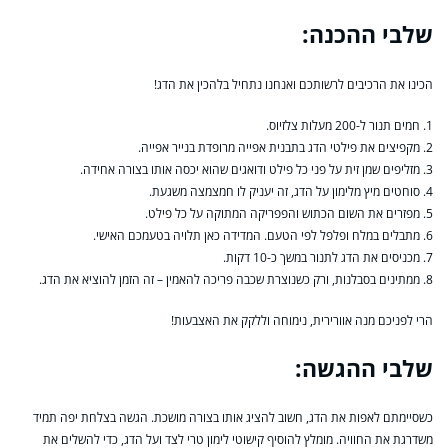
שלבי ההכנה:
הכינו את הרכיבים לרשותכם ואנחנו נתחיל בלהכין את הדג!
1. חמים תנור ל-200 מעלות צלזיוס.
2. מקפיצים את פילטי הדג בתבנית אפייה מרופדת בנייר אפייה.
3. מזליפים שמן זית על פני כל פילט ודואגים שהוא יכסה אותו בצורה אחידה.
4. סוחטים מיץ מלימון על הדג, זה יעניק לו חמצמצה משגעת.
5. מפזרים את השום הכתוש והפפריקה המתוקה על כל פילט.
6. מתבלים במלח ופלפל לפי הטעם. המדידה כאן תלויה בטעמכם האישי.
7. מכניסים את הדג לתנור במשך כ-10 דקות.
8. ממתינים בסבלנות, ורק כשנוצרת שכבה פריכה להאמין – זה הזמן להוציא את הדג.
הרי לפניכם מנה אוורירית, נימוחה וללקק את האצבעות!
שלבי ההגשה:
כשסיימתם לאפות את הדג, חשוב להציג אותו בצורה מושכת. הגשה בצלחת יפה תמיד
משדרגת את החוויה. מומלץ להוסיף קישוטי לימון טרי לצד ועל הדג, כדי להשלים את