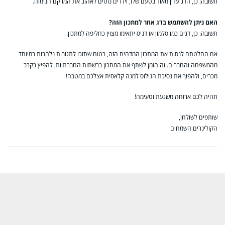
תשובה: כן, הדג עדין מאוד בטעם שלו, וילדים נוטים לאהוב את המרקם הנימוח.
האם ניתן להשתמש בדג אחר למתכון הזה?
תשובה: כן, דגים כמו סלמון או דניס יתאימו מצוין כחליפה למתכון.
אם החלטתם לנסות את המתכון המדהים הזה, בטוח שתזכו לתגובות נלהבות במיוחד
מהמשפחה והחברים. זה הזמן לשתף את המתכון ברשתות החברתיות, להפיץ בקרב
מכרים, ולהפוך את נסיכת הנילוס למנה קלאסית אצלכם במטבח!
תהיה לכם ארוחה משגעת וטעימה!
שותפים לשולחן,
הקולינרים השמחים