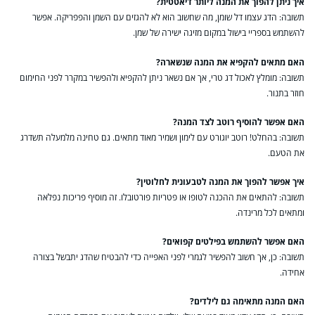
איך ניתן להפוך את המנה ליותר דיאטטית?
תשובה: הדג עצמו דל שומן, מה שחשוב הוא לא להגזים עם השמן והפפריקה. אפשר
להשתמש בספריי בישול במקום מזיגה ישירה של שמן.
האם מתאים להקפיא את המנה שנשארה?
תשובה: מומלץ לאכול דג טרי, אך אם נשאר ניתן להקפיא ולהפשיר במקרר לפני החימום
חוזר בתנור.
האם אפשר להוסיף רוטב לצד המנה?
תשובה: בהחלט! רוטב יוגורט עם לימון ושמיר מאוד מתאים. גם טחינה מלמעלה תשדרג
את הטעם.
איך אפשר להפוך את המנה לטבעונית לחלוטין?
תשובה: להתאים את ההכנה לטופו או פטריות פורטובלו. זה מוסיף פריכות נפלאה
ומתאים לכל מרינדה.
האם אפשר להשתמש בפילטים קפואים?
תשובה: כן, אך חשוב להפשיר לגמרי לפני האפייה כדי להבטיח שהדג יתבשל בצורה
אחידה.
האם המנה מתאימה גם לילדים?