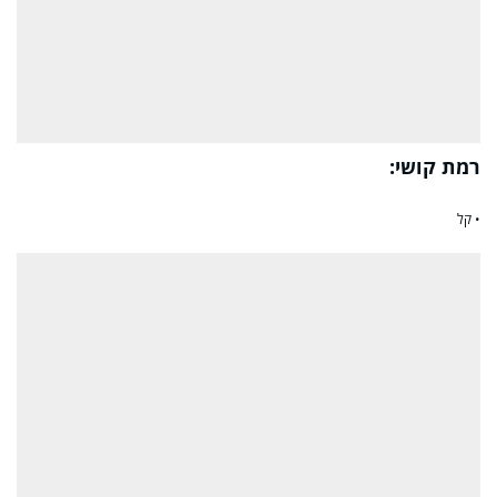
רמת קושי:
• קל