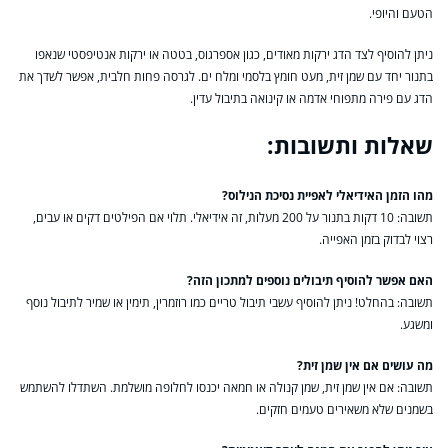
הטעם והיופי.
ניתן להוסיף לצד הדג ירקות מאודים, כגון אספרגוס, בטטה או ירקות אנטיפסטי שנאפו
בתנור יחד עם שמן זית, מעט חומץ בלסמי ומלח ים. לגרסה פחות חלבית, אפשר לשדך את
הדג עם פירה מתפוחי אדמה או קינואה בתיבול עדין.
שאלות ותשובות:
מהו הזמן האידיאלי לאפיית נסיכת הנילוס?
תשובה: 10 דקות בתנור על 200 מעלות, זה אידיאלי. תלוי אם הפילטים דקים או עבים,
רצוי לבדוק בזמן האפייה.
האם אפשר להוסיף תיבולים נוספים למתכון הזה?
תשובה: בהחלט! ניתן להוסיף עשבי תיבול טריים כמו רוזמרין, תימין או שמיר לתיבול נוסף
ומשגע.
מה עושים אם אין שמן זית?
תשובה: אם אין שמן זית, שמן קנולה או חמאה יכנסו לחלופה מושלמת. השתדלו להשתמש
בשמנים שלא משאירים טעמים חזקים.