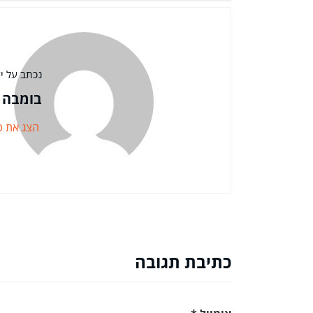
נכתב על יד
בומבה 
הצג את כ
כתיבת תגובה