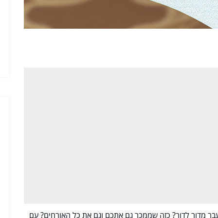
ר מדור לדור? כזה שממכר גם אתכם וגם את כל האורחים? עם