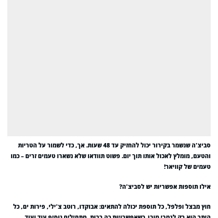
סביצ'ה שנשמר בקירור יכול להחזיק עד 48 שעות. אך, כדי לשמור על הטריות
והטעם, מומלץ לאכול אותו תוך יום. פשוט תוודאו שלא נשארו טעמים זרים – כמו
טעמים של קוויאר!
אילו תוספות אפשריות יש לסביצ'ה?
חוץ מבצל ופלפל, כל תוספת יכולה להתאים: אבוקדו, רוטב צ'ילי, פירות ים, כל
היתר הוא רק לגמרי מובן. כשאפשרויות כה רבות, מתחילים נוסיף עוד ועוד