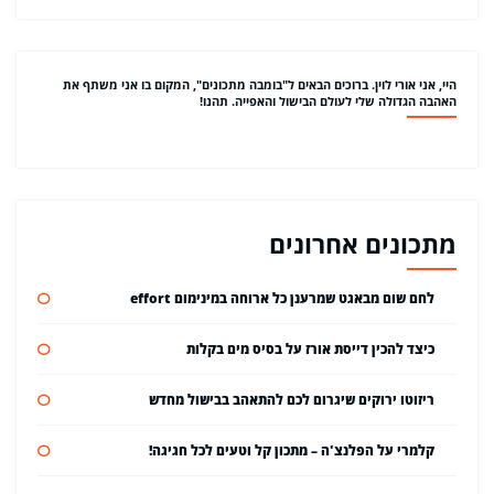
היי, אני אורי לוין. ברוכים הבאים ל"בומבה מתכונים", המקום בו אני משתף את
האהבה הגדולה שלי לעולם הבישול והאפייה. תהנו!
מתכונים אחרונים
לחם שום מבאגט שמרענן כל ארוחה במינימום effort
כיצד להכין דייסת אורז על בסיס מים בקלות
ריזוטו ירוקים שיגרום לכם להתאהב בבישול מחדש
קלמרי על הפלנצ'ה – מתכון קל וטעים לכל חגיגה!