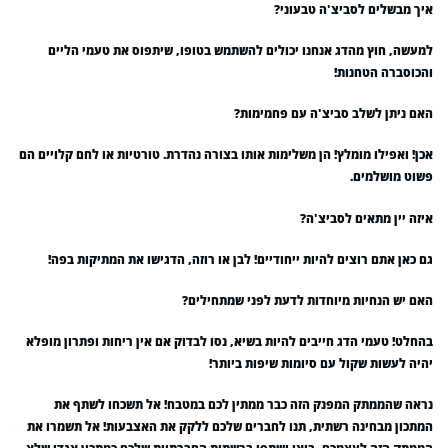
איך מבשלים לסביצ'ה טבעוני?
למעשה, חוץ מהדג אנחנו יכולים להשתמש בטופו, שיתפוס את טעמי הליים
והכוסברה הטחנות!
האם ניתן לשלב סביצ'ה עם פחמימות?
אכן! ואפילו מומלץ! הן משלימות אותו בצורה נהדרת. טורטיות או לחם קלויים הם
פשוט מושלמים.
איזה יין מתאים לסביצ'ה?
גם כאן אתם רוצים להיות ייחודיים! לבן או רוזה, הדגישו את המתיקות בפה!
האם יש הנחיות מיוחדות לדעת לפני שמתחילים?
בהחלט! טעמי הדג חייבים להיות בשיא, נסו לבדוק אם אין ריחות ופתרון מופלא
יהיה לעשות שקול עם סיומות שיפות ביותר!
נראה שהממתק המפנק הזה כבר ממתין לכם במטבח! אל תשכחו לשתף את
המתכון מבחינה רשתית, תנו לחברים שלכם ללקק את האצבעות! אל תשמרו את