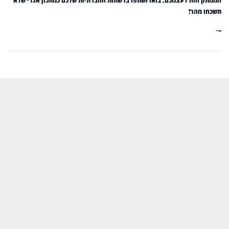
הממתק הזה לעצמכם, בואו ושתפו ברשתות החברתיות שלכם כמתכון אגדי שלא
תשכחו מהר!
"`