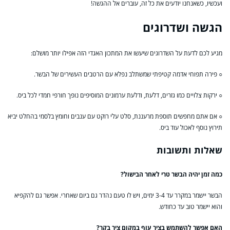
ועכשיו, כשאנחנו יודעים את כל זה, עוברים אל ההגשה!
הגשה ושדרוגים
מגיע לכם לדעת על השדרוגים שיעשו את המתכון האגדי הזה אפילו יותר מושלם:
○ פירה תפוחי אדמה קטיפתי שמשתלב נפלא עם הרטבים העשירים של הבשר.
○ ירקות צלויים כמו גזרים, דלעת, ודלעת ערמונים המוסיפים נופך חורפי חמדי לכל ביס.
○ אם אתם מחפשים תוספת מרעננת, סלט עלי רוקט עם ענבים וחומץ בלסמי בהחלט יביא
תירוץ נוסף לאכול עוד ביס.
שאלות ותשובות
כמה זמן יהיה הבשר טרי לאחר הבישול?
הבשר יישמר במקרר עד 3-4 ימים, ויש לו טעם נהדר גם ביום שאחרי. אפשר גם להקפיא
והוא יישמר טוב עד כחודש.
האם אפשר להשתמש בציר עוף במקום ציר בקר?