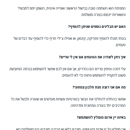
המפתח הוא השחמה טובה בבישול הראשוני ואפייה איטית, השומן יימס לתבשיל
והשאריות יינמסו בצורה מושלמת.
האם יש תבלינים נוספים שניתן להוסיף?
בטח! תוכלו להוסיף פפריקה, קינמון, או אפילו צ'ילי חריף כדי להוסיף עוד רבדים של
טעמים.
איך ניתן לשדרג את הטעמים אם אין לי טריים?
עלי דפנה וטימין טריים הם נהדרים, אך אם אין לכם אפשר להשתמש בגרסה המיובשת.
פשוט להקפיד להשתמש פחות כדי לא להעמיס.
מה אם אני רוצה מנת חלבון צמחוני?
אפשר בהחלט להחליף את הבשר בטורטיות עשויות מעדשים או שעורה ולבשל את כל
המרכיבים יחד בצורה צמחונית ומדהימה.
באיזה יין אדום מומלץ להשתמש?
אני ממליץ על יין אדום יבש ושקון. סובניון בלאן או קברנה סוביניון יהיו מושלמים כאן.