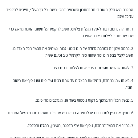
ההכנה היא חלק חשוב ביותר במתכון וכשבאים להכין משהו כל כך מעלף, חייבים להקפיד
על כל שלב!
1. תחילה נחמם תנור ל-170 מעלות צלזיוס. חשוב להקפיד על חימום התנור מראש כדי
שהבשר יתחיל לצלות בצורה אחידה.
2. נחמם שמן זית במחבת גדולה על חום בינוני-גבוה ונשחים את הבשר מכל הצדדים.
חשוב לקבל צבע חום יפה שהוא סימן לקרמול טוב וטעם עשיר.
3. לאחר שהבשר מושחם, נעביר אותו לצלחת ונניח בצד.
4. באותו שמן במחבת, נזהיב את הבצלים עד שהם רכים ושקופים ואז נוסיף את השום
והגזר.
5. נבשל הכל יחד במשך 5 דקות נוספות בעוד אנו מערבבים מדי פעם.
6. נוסיף את היין למחבת ונביא לרתיחה כדי לכתש את כל הטעמים מהבסיס של המחבת.
7. נחזיר את הבשר למחבת, נוסיף את עלי הדפנה, הטימין, המלח והפלפל.