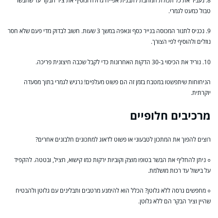
8. נעביר את כל תכולת המחבת לתבנית אפייה גדולה ונוסיף את ציר הבקר עד שהבשר
טבול כמעט לגמרי.
9. נכניס לתנור המכוסה בנייר כסף ונאפה במשך 3 שעות. חשוב לבדוק מדי פעם שלא חסר
נוזלים ולהוסיף לפי הצורך.
10. נוריד את הכיסוי ב-30 הדקות האחרונות כדי לקבל שכבה חיצונית פריכה.
הניחוחות שיתפשטו במטבח בזמן זה הם פשוט מעלפים! נרגיש לגמרי בתוך מסעדה
יוקרתית.
מרכיבים חלופיים
רוצים להפוך את המתכון לטבעוני או פשוט לדאוג למתכונים חלבונים אחרים?
○ ניתן להחליף את הבשר בטופו מוצק וקוביות ירקות כמו קישוא, חציל, ובטטה. להקפיד
על בישול עד רכות מושלמת.
○ מחפשים גרסה ללא גלוטן? הכלל הוא להימנע מרטבים ותבלינים עם גלוטן ולהבטיח
שהיין וציר הבקר הם ללא גלוטן.