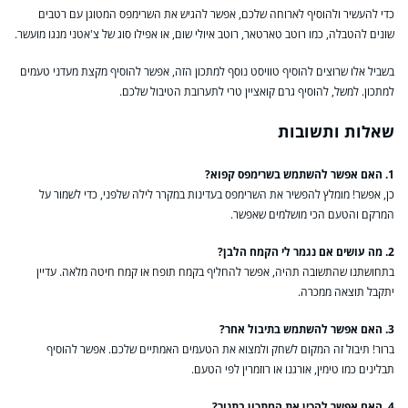
כדי להעשיר ולהוסיף לארוחה שלכם, אפשר להגיש את השרימפס המטוגן עם רטבים
שונים להטבלה, כמו רוטב טארטאר, רוטב איולי שום, או אפילו סוג של צ'אטני מנגו מועשר.
בשביל אלו שרוצים להוסיף טוויסט נוסף למתכון הזה, אפשר להוסיף מקצת מעדני טעמים
למתכון. למשל, להוסיף גרם קואציין טרי לתערובת הטיבול שלכם.
שאלות ותשובות
1. האם אפשר להשתמש בשרימפס קפוא?
כן, אפשר! מומלץ להפשיר את השרימפס בעדינות במקרר לילה שלפני, כדי לשמור על
המרקם והטעם הכי מושלמים שאפשר.
2. מה עושים אם נגמר לי הקמח הלבן?
בתחושתנו שהתשובה תהיה, אפשר להחליף בקמח תופח או קמח חיטה מלאה. עדיין
יתקבל תוצאה ממכרה.
3. האם אפשר להשתמש בתיבול אחר?
ברור! תיבול זה המקום לשחק ולמצוא את הטעמים האמתיים שלכם. אפשר להוסיף
תבלינים כמו טימין, אורגנו או רוזמרין לפי הטעם.
4. האם אפשר להכין את המתכון בתנור?