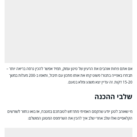
אם אתם פחות אוהבים את הרעיון של טיגון עמוק, תמיד אפשר להכין גרסה בריאה יותר –
תבחרו באפייה בתנור! פשוט קחו את אותו מתכון עם תיבול, ותאפו ב-200 מעלות במשך
15-20 דקות. זה עדיין יצא משגע ומלא בטעם.
שלבי ההכנה
מי שאוהב לטגן יודע שהקסם האמיתי מתרחש לטובתכם במטבח, אז בואו נחזור לשורשים
הקלאסיים ואלו שלב אחרי שלב איך להכין את השרימפס המטוגן המושלם: