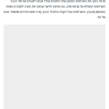
אז מה הופך את השרימפס המטוגן שלנו למעולם אחר? אנחנו לוקחים את סוד הכנת
השרימפס המופלא של סבתא שלנו, עם טוויסט חדשני שהופך את המנה לממכרת באמת.
כשהשמן מבעבע, והשרימפס טבול בקמח והתיבול הנכון, קורה משהו מדהים שמשאיר טעם
של עוד.