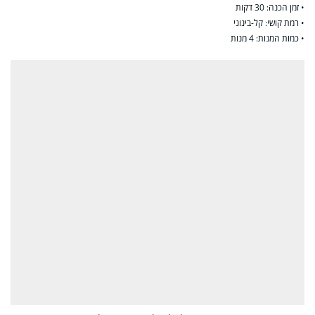
• זמן הכנה: 30 דקות
• רמת קושי: קל-בינוני
• כמות המנות: 4 מנות