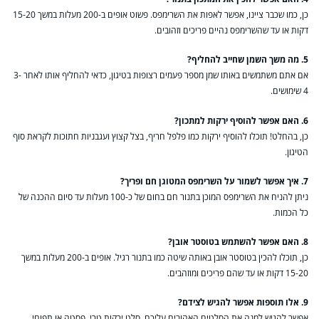
כן, כמו שכבר ציינו, אפשר לאפות את השרימפס. פשוט אופים ב-200 מעלות במשך 15-20
דקות או עד שהשרימפס נהיים פריכים וזהובים.
5. מה משך השמן שחייב להחליף?
אם אתם משתמשים באותו שמן מספר פעמים רצופות בטיגון, כדאי להחליף אותו לאחר 3-
4 שימושים.
6. האם אפשר להוסיף ירקות למתכון?
כן, בהחלט! תוכלו להוסיף ירקות כמו פלפל חריף, בצל קצוץ ועגבניות חתוכות לקראת סוף
הטיגון.
7. איך אפשר לשמור על השרימפס המטוגן חם ופריך?
ניתן להניח את השרימפס המוכן בתנור חם בחום של כ-100 מעלות עד סיום ההכנה של
כל הכמות.
8. האם אפשר להשתמש בטוסטר אובן?
כן, תוכלו להכין בטוסטר אובן באותה שיטה כמו בתנור רגיל. אופים ב-200 מעלות במשך
15-20 דקות או עד שהם פריכים ומוזהבים.
9. אלו תוספות אפשר להגיש לצידם?
אפשר להגיש למנה את הסלטים האהובים עליכם, סלט ירקות טרי, פסטה או תפוחי