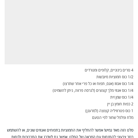
4 גזרים בינוניים, קלופים ומגורדים
1/2 כוס חמוציות מיובשות
1/4 כוס אגזוז (אגס, תפוח או כל פרי אחר שתרצו)
1/4 כוס אגוזי מלך קצוצים (לגרסה פרווה, ניתן להשמיט)
1/4 כוס שמן זית
2 כפות חומץ בן יין
1 כוס פטרוזיליה קצוצה (למרענן)
מלח ופלפל שחור לפי הטעם
סלט הזה מאד גמיש! אפשר להחליף את החמוציות בתפוחים ואגוזים שונים, או להשתמש
בגזר צבעוני להתנסות עם המראה של הסלט. אפשר גם לשדרג את התרכובות ולנסות