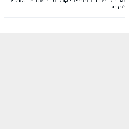
נהניתי – שתפו עם חברים, תכניסו אותו למקום של הכנה קבועה! בריאות וטעם יכולים
להלך יחד!