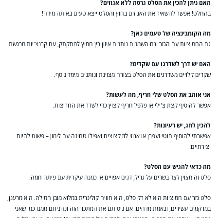
האם ניתן להכין את הסלט גרסה ללא אגוזים?
בהחלט! אפשר להשאיר את האגוזים בחוץ והסלט ייצא טעים באותה מידה!
מה הקומבינציה של טעמים כאן?
גם החמוציות עם הגזר וגם השמנים נותנים איזון בין חמוץ למתקתק, עם קרנצ'יות מרגשת.
האם יש דרך לשדרגו עם שקדים?
שקדים קלויים משדרגים את הסלט בצורה מצוינת ונותנים מימד נוסף.
אני אוהב את הסלט שלי חריף, מה לעשות?
אפשר להוסיף קצת צ'ילי או פלפל חריף קצוץ כדי לשדר את החריצות.
להכין לחג, יש רעיונות?
אפשרתי להוסיף חוטי זעפרן או אגוזי לוז קצוצים ואפילו טחינה עם לימון – פשוט להיות
יצירתיים!
מה כדאי להגיש עם הסלט?
סלט זה מצוין לצד בשרים על גריל, דגים אפויים או כמנה עיקרית עם פיתה חמה.
סלט גזר עם חמוציות הוא לא רק סלט, הוא חוויה קולינרית במלוא מובן המילה. הוא מרענן,
במרקמים עשירים, ובאמת מדהים. אם ניסיתם את המתכון הזה ונהניתם ממנו כמו שאני