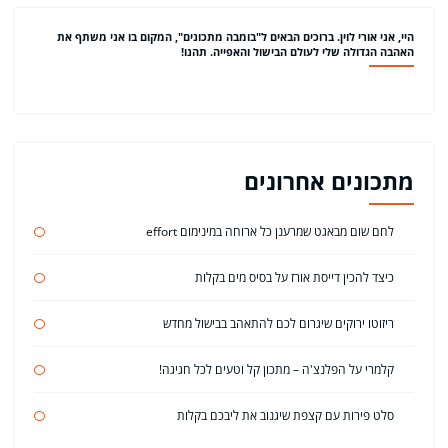
היי, אני אורי לוין. ברוכים הבאים ל"בומבה מתכונים", המקום בו אני משתף את
האהבה הגדולה שלי לעולם הבישול והאפייה. תהנו!
מתכונים אחרונים
לחם שום מבאגט שמרענן כל ארוחה במינימום effort
כיצד להכין דייסת אורז על בסיס מים בקלות
ריזוטו ירוקים שיגרום לכם להתאהב בבישול מחדש
קלמרי על הפלנצ'ה – מתכון קל וטעים לכל חגיגה!
סלט פירות עם קצפת שיגנוב את ליבכם בקלות