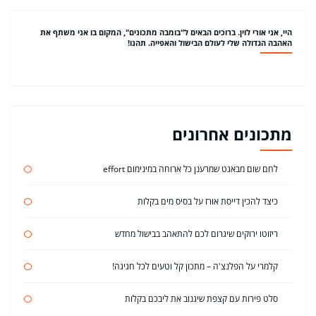
היי, אני אורי לוין. ברוכים הבאים ל"בומבה מתכונים", המקום בו אני משתף את
האהבה הגדולה שלי לעולם הבישול והאפייה. תהנו!
מתכונים אחרונים
לחם שום מבאגט שמרענן כל ארוחה במינימום effort
כיצד להכין דייסת אורז על בסיס מים בקלות
ריזוטו ירוקים שיגרום לכם להתאהב בבישול מחדש
קלמרי על הפלנצ'ה – מתכון קל וטעים לכל חגיגה!
סלט פירות עם קצפת שיגנוב את ליבכם בקלות