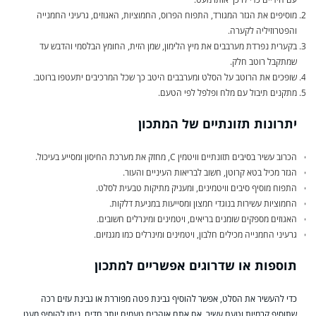
מוסיפים את הגזר המגורד, התפוח הפרוס, החמוציות, האגוזים, גרעיני החמנייה
והפטרוזיליה לקערה.
בקערית נפרדת מערבבים את מיץ הלימון, שמן הזית, החומץ הבלסמי והדבש עד
שמתקבל רוטב חלק.
שופכים את הרוטב על הסלט ומערבבים היטב כך שכל המרכיבים יתעטפו ברוטב.
מתקנים תיבול עם מלח ופלפל לפי הטעם.
יתרונות תזונתיים של המתכון
הכרוב עשיר בסיבים תזונתיים וויטמין C, מחזק את מערכת החיסון ומסייע בעיכול.
הגזר מכיל בטא קרוטן, חשוב לבריאות העיניים והעור.
התפוח מוסיף סיבים וויטמינים, ומעניק מתיקות טבעית לסלט.
החמוציות עשירות בנוגדי חמצון ומסייעות במניעת דלקות.
האגוזים מספקים שומנים בריאים, ויטמינים ומינרלים חשובים.
גרעיני החמנייה מכילים חלבון, ויטמינים ומינרלים כמו מגנזיום.
תוספות או שדרוגים אפשריים למתכון
כדי להעשיר את הסלט, אפשר להוסיף גבינת פטה מפוררת או גבינת עזים רכה
שתוסיף קרמיות וטעם עשיר. אם אתם אוהבים טעמים יותר חדים, ניתן להוסיף מעט