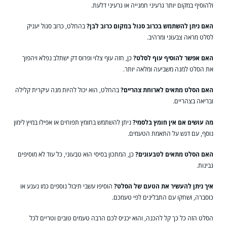
ולהוסיף במקום יותר גרעיני חמנייה או גרעיני דלעת.
האם ניתן להשתמש בכרוב סגול במקום כרוב לבן?
בהחלט, כרוב סגול יעניק
לסלט מראה צבעוני ומרהיב.
האם אפשר להוסיף עוף לסלט?
כן, חזה עוף צלוי ופרוס דק ישתלב נפלא ויהפוך
את הסלט למנה משביעה ומלאה יותר.
האם הסלט מתאים לארוחת צהריים?
בהחלט, הוא יכול להיות מנה עיקרית קלילה
ובריאה בצהריים.
מה עושים אם אין חומץ בלסמי?
ניתן להשתמש בחומץ תפוחים או אפילו במיץ לימון
נוסף, עם דגש על התאמת הטעמים.
האם הסלט מתאים לטבעונים?
כן, המתכון בסיסי הוא טבעוני, כל עוד לא מוסיפים
גבינות.
איך ניתן להעשיר את הטעם של הסלט?
הוסיפו עשבי תיבול נוספים כמו נענע או
כוסברה, ושחקו עם התבלינים לפי טעמכם.
הסלט הזה כל כך קל להכנה, והוא יכניס לכם הרבה טעמים טובים וטריים לכל