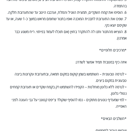
בהתמדה.
6. הוסיפו את קמח השקדים, תמצית הווניל והמלח, וערבבו היטב עד שהתערובת חלקה.
7. שפכו את התערובת לתבנית המוכנה ואפו בתנור שחומם מראש במשך כ-1 שעה, או עד
שקיסם יוצא נקי.
8. הוציאו מהתנור ותנו לה להתקרר בחוץ (אם תוכלו לעמוד בפיתוי. ריח משגע כבר
אמרנו).
*מרכיבים חלופיים*
איזה כיף במטבח! תמיד אפשר לשדרג:
• לגרסה טבעונית – השתמשו בשמן קוקוס במקום חמאה, ובתערובת עקרונות ביצה
טבעונית במקום ביצים.
• לגרסה ללא גלוטן מוחלטת – הקפידו להשתמש רק בקמח שקדים או תערובת קמחים
נטולי גלוטן.
• למי שמעדיף נוגעים מתוקים – נסו להוסיף שוקולד צ'יפס קטוגני על גבי העוגה לפני
האפייה.
*השלבים הבאים*
ועכשיו נעבור לתוספות: