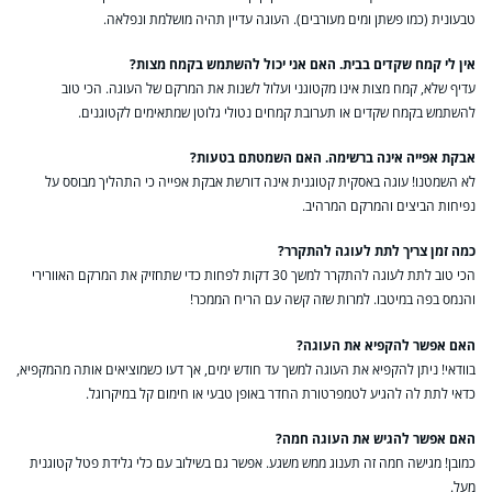
טבעונית (כמו פשתן ומים מעורבים). העוגה עדיין תהיה מושלמת ונפלאה.
אין לי קמח שקדים בבית. האם אני יכול להשתמש בקמח מצות?
עדיף שלא, קמח מצות אינו מקטוגני ועלול לשנות את המרקם של העוגה. הכי טוב
להשתמש בקמח שקדים או תערובת קמחים נטולי גלוטן שמתאימים לקטוגנים.
אבקת אפייה אינה ברשימה. האם השמטתם בטעות?
לא השמטנו! עוגה באסקית קטוגנית אינה דורשת אבקת אפייה כי התהליך מבוסס על
נפיחות הביצים והמרקם המרהיב.
כמה זמן צריך לתת לעוגה להתקרר?
הכי טוב לתת לעוגה להתקרר למשך 30 דקות לפחות כדי שתחזיק את המרקם האוורירי
והנמס בפה במיטבו. למרות שזה קשה עם הריח הממכר!
האם אפשר להקפיא את העוגה?
בוודאי! ניתן להקפיא את העוגה למשך עד חודש ימים, אך דעו כשמוציאים אותה מהמקפיא,
כדאי לתת לה להגיע לטמפרטורת החדר באופן טבעי או חימום קל במיקרוגל.
האם אפשר להגיש את העוגה חמה?
כמובן! מגישה חמה זה תענוג ממש משגע. אפשר גם בשילוב עם כלי גלידת פטל קטוגנית
מעל.