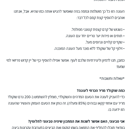
העוגה הזו כל כך מושלמת ונמסה בפה שאפשר להגיש אותה כמו שהיא. אבל, אנחנו
אוהבים להוסיף קצת קסם לכל דבר:
• נשנוש של קרם קצפת קטוגני מפולפל.
• תותים או פירות יער טריים יחד עם העוגה.
• שקדים קלויים וגרוסים מעל.
• זילוף קל של שוקולד ללא סוכר מעל העוגה המוכנה.
כמובן, תנו לדמיון וליצירתיות שלכם לעוף. אפשר אפילו להוסיף כף של יין קדוש פריזאי למי
שמעז!
*שאלות ותשובות*
כמה שוקולד מריר הכרחי לעוגה?
כדי להעניק לעוגה את הטעם המדהים והשוקולדי, מומלץ להשתמש ב-200 גרם שוקולד
מריר עם אחוזי קקאו גבוהים (85% ומעלה). זה נותן את הטעם העמוק והעשיר שהעוגה
הזו ידועה בו.
אני טבעוני, האם אפשר לשנות את המתכון שיהיה טבעוני לחלוטין?
בוודאי! תוכלו להחליף את החמאה בשמן קוקוס ואת הביצים בתערובת עקרונות ביצה