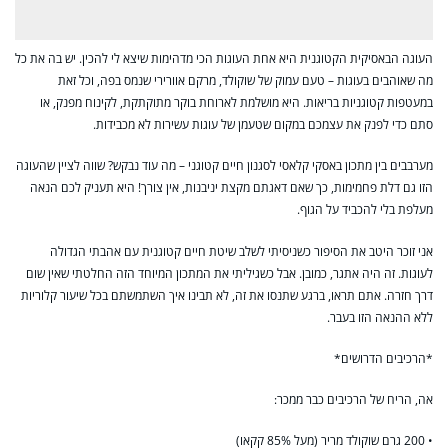
העוגה הבאסיקית הקטוגנית היא אחת העוגות הכי מדהימות שיצא לי להכין. יש בה את כל
מה שאוהבים בעוגות – טעם עמוק של שוקולד, מרקם אוורירי שנמס בפה, וכל זאת
במעטפות קטוגניות בריאות. היא מושלמת לארוחת בוקר מתוקתקת, לקינוח מפנק, או
סתם כדי לפנק את עצמכם במקום שטעמן של עוגות עשירות לא מכבידות.
מערבבים בין מתכון באסקי קלאסי לסגנון חיים קטוגני – מה עוד נבקש? שווה לציין שהעוגה
הזו גם דלת פחמימות, כך שאם דאגתם מקצת יניבנות, אין צורך! היא תעניק לכם הנאה
מעלפת בלי להכביד על הגוף.
אני זוכר היטב את הסיפור כשניסיתי לשלב שיטת חיים קטוגנית עם אהבתי הגדולה
לעוגות. זה היה אתגר, כמובן. אבל כשגיליתי את המתכון המיוחד הזה החלטתי שאין שום
דרך חזרה. אתם תראו, ברגע שתנסו את זה, לא תבינו איך השתמשתם בכל שיעור קלוריות
ללא ההנאה הזו בעבר.
*הרכיבים הדרושים*
אה, הריח של הרכיבים כבר ממכר:
• 200 גרם שוקולד מריר (מעל 85% קקאו)