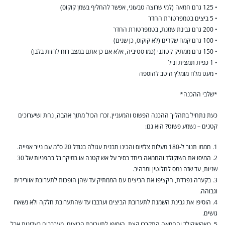
• 125 גרם חמאה (למי שרוצה טבעוני, אפשר להחליף בשמן קוקוס)
• 5 ביצים בטמפרטורת החדר
• 200 גרם גבינת שמנת, בטמפרטורת החדר
• 100 גרם קמח שקדים (לא קוקוס, כן שנים)
• 150 גרם ממתיק קטוגני (כמו סטיביה, אלא אם כן אתם במצב רוח לחזות בלבן)
• 1 כפית תמצית וניל
• מעט מלח מומלץ היטב להוספה
*שלבי ההכנה*
כעת נתחיל בתהליך ההכנה הפשוט והמעניין. זכרו הכול מתוך אהבה, נחת ושיערוכים
קטנים – נשמע פשוט? הוא גם:
1. חממו תנור ל-180 מעלות צלזיוס והכינו תבנית עגולה בגודל 20 ס"מ עם נייר אפייה.
2. המיסו את השוקולד והחמאה ביחד בסיר על אש קטנה או במיקרוגל בהפניות של 30
שניות, עד שזה נמס לחלוטין ומרהיב.
3. בקערה נפרדת, הקציפו את הביצים עם הממתיק עד שהן הופכות לתערובת אוורירית
וגבוהה.
4. הוסיפו את גבינת השמנת לתערובת הביצים וערבבו עד שהתערובת חלקה ולא נשארו
גושים.
5. כשהשוקולד והחמאה התקררו קצת, הוסיפו לתערובת הביצים, מערבבים בעדינות אבל