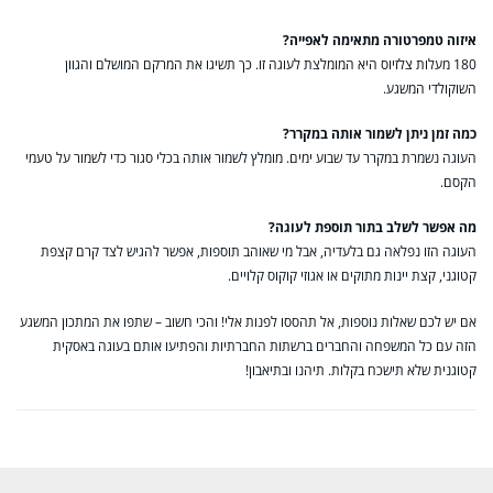
איזוה טמפרטורה מתאימה לאפייה?
180 מעלות צלזיוס היא המומלצת לעוגה זו. כך תשיגו את המרקם המושלם והגוון
השוקולדי המשגע.
כמה זמן ניתן לשמור אותה במקרר?
העוגה נשמרת במקרר עד שבוע ימים. מומלץ לשמור אותה בכלי סגור כדי לשמור על טעמי
הקסם.
מה אפשר לשלב בתור תוספת לעוגה?
העוגה הזו נפלאה גם בלעדיה, אבל מי שאוהב תוספות, אפשר להגיש לצד קרם קצפת
קטוגני, קצת יינות מתוקים או אגוזי קוקוס קלויים.
אם יש לכם שאלות נוספות, אל תהססו לפנות אלי! והכי חשוב – שתפו את המתכון המשגע
הזה עם כל המשפחה והחברים ברשתות החברתיות והפתיעו אותם בעוגה באסקית
קטוגנית שלא תישכח בקלות. תיהנו ובתיאבון!