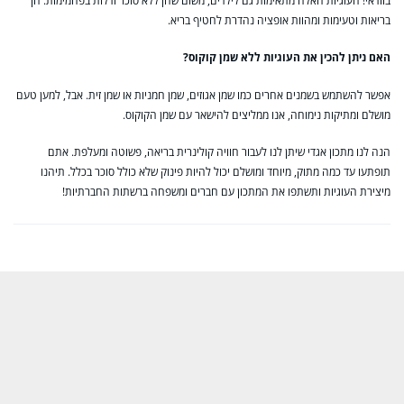
בוודאי! העוגיות האלה מתאימות גם לילדים, משום שהן ללא סוכר ודלות בפחמימות. הן
בריאות וטעימות ומהוות אופציה נהדרת לחטיף בריא.
האם ניתן להכין את העוגיות ללא שמן קוקוס?
אפשר להשתמש בשמנים אחרים כמו שמן אגוזים, שמן חמניות או שמן זית. אבל, למען טעם
מושלם ומתיקות נימוחה, אנו ממליצים להישאר עם שמן הקוקוס.
הנה לנו מתכון אגדי שיתן לנו לעבור חוויה קולינרית בריאה, פשוטה ומעלפת. אתם
תופתעו עד כמה מתוק, מיוחד ומושלם יכול להיות פינוק שלא כולל סוכר בכלל. תיהנו
מיצירת העוגיות ותשתפו את המתכון עם חברים ומשפחה ברשתות החברתיות!