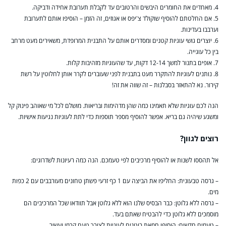
4. מאחדים את החומרים היבשים והרטובים עד לקבלת תערובת אחידה ודביקה.
5. אם החלטתם להוסיף שוקולד צ'יפס או אגוזים, זה הזמן – הוסיפו אותם לתערובת
וערבבו בעדינות.
6. יוצרים גושי עוגיות קטנים ומסדרים אותם על התבנית המרופדת, משאירים מעט מרחב
בין כל עוגייה.
7. אופים בתנור למשך 12-14 דקות, עד שהעוגיות מזהיבות קלות.
8. נותנים לעוגיות להתקרר מעט בתבנית לפני שעוברים לקרר אותן לחלוטין על רשת
קירור. נא להתאזר בסבלנות – זה שווה את זה!
הנה לכם עוגיות שלא תאמינו כמה שהן מדהימות ובריאות. מושלם לכל מי שאוהב פינוק קל
ומשגע שיהיה גם בריא. אפשר להוסיף מספר תוספות כדי לתת לעוגיות נגיעות אישיות.
רוצים לגוון?
אל תהססו לשנות או להוסיף מרכיבים לפי טעמכם. הנה כמה רעיונות לשדרוגים:
– גרסה טבעונית: החליפו את הביצה עם 1 כף זרעי פשתן טחונים מעורבבים עם 2 כפות
מים.
– גרסה ללא גלוטן: כבר הבסיס שלנו הוא ללא גלוטן אבל תוודאו שכל המרכיבים הם
מוסמכים ללא גלוטן כדי להבטיח שאתם בעד.
– טעמים חדשים: הוסיפו חמאת בוטנים לעוגיות לצורך טעם קרמי ועשיר.