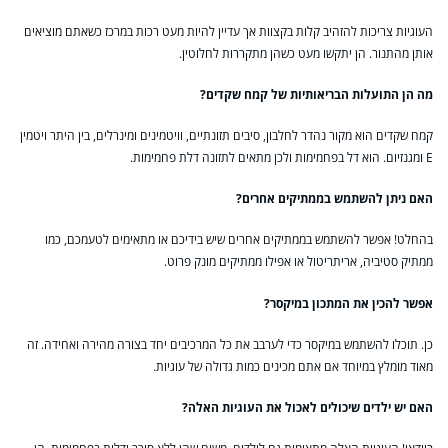
העוגיות צריכות להזהיב קלות בקצוות אך עדיין להיות מעט רכות במרכז כשאתם מוציאים
אותן מהתנור. הן יתקשו מעט כשהן מתקררות לחלוטין.
מה הן התועלות הבריאותיות של קמח שקדים?
קמח שקדים הוא מקור נהדר לחלבון, סיבים תזונתיים, וויטמינים ומינרלים, בין היתר ויטמין
E ומגנזיום. הוא דל בפחמימות ולכן מתאים לתזונה דלת פחמימות.
האם ניתן להשתמש בממתיקים אחרים?
בהחלט! אפשר להשתמש בממתיקים אחרים שיש בידיכם או מתאימים לטעמכם, כמו
ממתיק סטיביה, אריתריטול או אפילו ממתיקים מונק פרוט.
אפשר להכין את המתכון במיקסר?
כן. תוכלו להשתמש במיקסר כדי לערבב את כל המרכיבים יחד בצורה מהירה ואחידה. זה
מאוד מומלץ במיוחד אם אתם מכינים כמות גדולה של עוגיות.
האם יש ילדים שיכולים לאכול את העוגיות האלה?