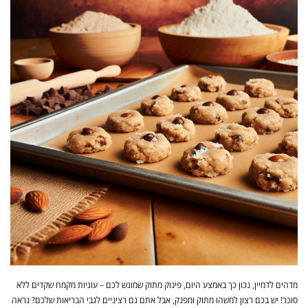
מדהים לדמיין, נכון כך באמצע היום, פינוק מתוק שמוגש לכם – עוגיות מקמח שקדים ללא
סוכר! יש בכם רצון למשהו מתוק ומפנק, אבל אתם גם רציניים לגבי הבריאות שלכם? נראה