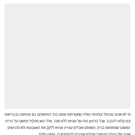
מי לא אוהב עוגיות? ובמיוחד כאלה שמשרתות אותנו בכל התחומים: גם טעימות גם בריאות
וגם קלות להכנה. אבל הרעיון הזה של עוגיות ללא סוכר, אה? הוא מעלף! תחשבו על הריח
המשגע שמתפשט בבית, כשאתם אוכלים עוגייה שהיא ללקק את האצבעות ולא מרגישים
אינצ' של געילה מהסוכר שכולם אוהבים להתחבא בו. פשוט חלום.