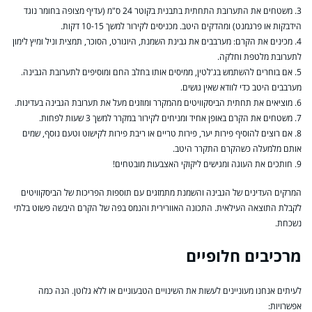
3. משטחים את התערובת התחתית בתבנית בקוטר 24 ס"מ (עדיף מצופה בחומר נוגד
הידבקות או פרגמנט) ומהדקים היטב. מכניסים לקירור למשך 10-15 דקות.
4. מכינים את הקרם: מערבבים את גבינת השמנת, היוגורט, הסוכר, תמצית וניל ומיץ לימון
לתערובת מלטפת וחלקה.
5. אם בוחרים להשתמש בג'לטין, ממיסים אותו בחלב החם ומוסיפים לתערובת הגבינה.
מערבבים היטב כדי לוודא שאין גושים.
6. מוציאים את תחתית הביסקוויטים מהמקרר ומוזגים מעל את תערובת הגבינה בעדינות.
7. משטחים את הקרם באופן אחיד ומניחים לקירור במקרר למשך 3 שעות לפחות.
8. אם רוצים להוסיף פירות יער, פירות טריים או ריבת פירות לקישוט וטעם נוסף, שמים
אותם מלמעלה כשהקרם התקרר היטב.
9. חותכים את העוגה ומגישים ליקוקי האצבעות מובטחים!
המרקים העדינים של הגבינה והשמנת מתמזגים עם תוספות הפריכות של הביסקוויטים
לקבלת התוצאה העילאית. התכונה האוורירית והנמס בפה של הקרם היבשה פשוט בלתי
נשכחת.
מרכיבים חלופיים
לעיתים אנחנו מעוניינים לעשות את השינויים הטבעוניים או ללא גלוטן. הנה כמה
אפשרויות: