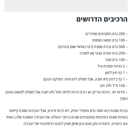
הרכיבים הדרושים
– 200 גרם בסקויטים מפוררים
– 100 גרם חמאה מומסת
– 500 גרם גבינת שמנת (רצוי באחוזי שומן גבוהים)
– 200 גרם יוגורט טבעי (או לסוכר)
– 100 גרם סוכר
– 2 כפיות תמצית וניל
– 1 כף מיץ לימון
– 1 כף ג'לטין (לא חובה, אבל מומלץ להבטחה המרקם הנכון)
– 100 מ"ל חלב חם
– פירות יער, פירות טריים, או ריבת פירות לפיזור מעל (לא חובה אבל מומלץ לקישוט וטעם
נוסף)
גבינת שמנת היא חומר גלם פופולרי וותיק. לא רבים יודעים, אבל הגבינות שמנת קיימות
בצורות שונות בתרבויות ובמטבחים שונים ברחבי העולם. את הגבינה השמנת שלנו, נאחד
עם היוגורט, היוגורט נותן טעם נכון ואיזון מצוין לטעם הדומיננטי של הגבינה.