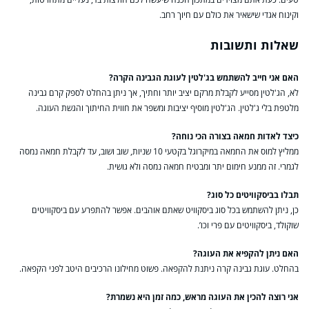
וקינוח אגדי שישאיר את כולם עם חיוך רחב.
שאלות ותשובות
האם אני חייב להשתמש בג'לטין לעוגת הגבינה הקרה?
לא, הג'לטין מסייע לקבלת מרקם יציב יותר וחתיך, אך ניתן בהחלט לספק קרם גבינה
מלטפת בלי ג'לטין. הג'לטין מוסיף יציבות ומשפר את חווית החיתוך והגשת העוגה.
כיצד לאדות חמאה בצורה הכי נוחה?
ממליץ למוס את החמאה במיקרוגל בקטעי 10 שניות, שוב ושוב, עד לקבלת חמאה נמסה
לגמרי. זה ממנע חימום יתר ומבטיח חמאה נמסה ולא גושית.
תבלו בביסקוויטים כל סוג?
כן, ניתן להשתמש בכל סוג ביסקוויט שאתם אוהבים. אפשר להתפרע עם ביסקוויטים
שוקולד, ביסקוויטים עם פרי וכו’.
האם ניתן להקפיא את העוגה?
בהחלט. עוגת גבינה קרה ניתנת להקפאה. פשוט מחילונו הרכיבים היטב לפני הקפאה.
אני רוצה להכין את העוגה מראש, כמה זמן היא נשמרת?