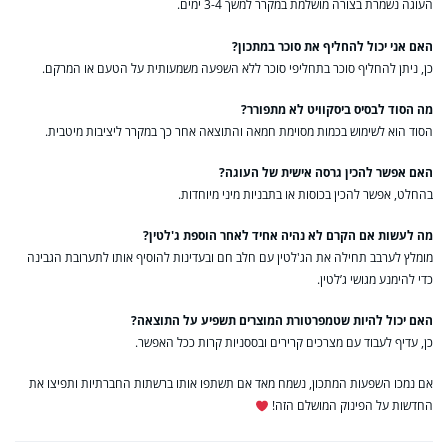
העוגה נשמרת בצורה מושלמת במקרר למשך 3-4 ימים.
האם אני יכול להחליף את סוכר במתכון?
כן, ניתן להחליף סוכר בתחליפי סוכר ללא השפעה משמעותית על הטעם או המרקם.
מה הסוד לבסיס ביסקוויט לא מתפורר?
הסוד הוא לשימוש בכמות מסוימת חמאה והתוצאה אחר כך במקרר ליציבות מיטבית.
האם אפשר להכין גרסה אישית של העוגה?
בהחלט, אפשר להכין בכוסות או בתבניות מיני מיוחדות.
מה לעשות אם הקרם לא נהיה אחיד לאחר הוספת ג'לטין?
מומלץ לערבב תחילה את הג'לטין עם חלב חם ובעדינות להוסיף אותו לתערובת הגבינה
כדי להימנע מגושי ג’לטין.
האם יכול להיות שטמפרטורת המוצרים תשפיע על התוצאה?
כן, עדיף לעבוד עם מצרכים קרירים ובססניות קרות ככל האפשר.
אם נמכו השפעות המתכון, נשמח מאד אם תשתפו אותו ברשתות החברתיות ותפיצו את
החדשות על הפינוק המושלם הזה!