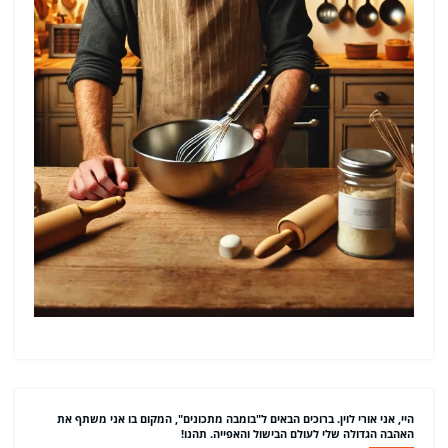
היי, אני אורי לוין. ברוכים הבאים ל"בומבה מתכונים", המקום בו אני משתף את
האהבה הגדולה שלי לעולם הבישול והאפייה. תהנו!