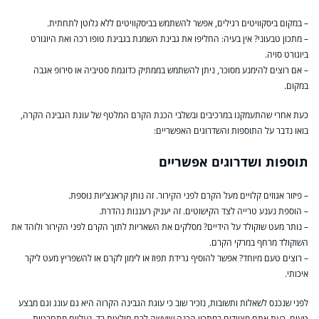
– במקום ביסקוויטים רגילים, אפשר להשתמש בביסקוויטים ללא גלוטן לתחתית.
– מתכון טבעוני? אין בעיה: החליפו את גבינת השמנת בגבינת טופו רכה ואת היוגורט
ביוגורט סויה.
– אם רוצים להימנע מסוכר, ניתן להשתמש בממתיק כדוגמת סטיביה או סירופ אגבה
במקום.
כעת אחרי שהתעמקנו במרכיבים ובשלבי הכנת הקרם המלטף של עוגת הגבינה הקרה,
בואו נדבר על התוספות והשדרוגים האפשריים:
תוספות ושדרוגים אפשריים
– פיזור אגוזים קלויים מעל הקרם לפני הקירור. זה נותן קראנצ’יות נוספת.
– הוספת נענע טרייה לצד הקישוטים. זה יעניק רעננות נהדרת.
– נותר מעט שוקולד על הידיים? מסלקים את השאריות לתוך הקרם לפני הקירור ולוהד את
השוקולד מרחף במרקי הקרם.
– רוצים טעם מיוחד? אפשר להוסיף גרידת תפוז או לימון לקרם או להשפריץ מעט ליקר
איכותי.
לפני שנכנס לשאלות ותשובות, נזכיר שוב כי עוגת הגבינה הקרוה היא גם עונג וגם מבצע
טעים. כעת אתם מצוידים במתכון הכנה שיעשה לכם חולצות בד, נעליים מתחרטות,