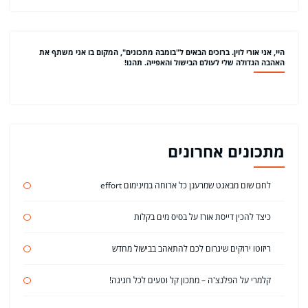
היי, אני אורי לוין. ברוכים הבאים ל"בומבה מתכונים", המקום בו אני משתף את
האהבה הגדולה שלי לעולם הבישול והאפייה. תהנו!
מתכונים אחרונים
לחם שום מבאגט שמרענן כל ארוחה במינימום effort
כיצד להכין דייסת אורז על בסיס מים בקלות
ריזוטו ירוקים שיגרום לכם להתאהב בבישול מחדש
קלמרי על הפלנצ'ה – מתכון קל וטעים לכל חגיגה!