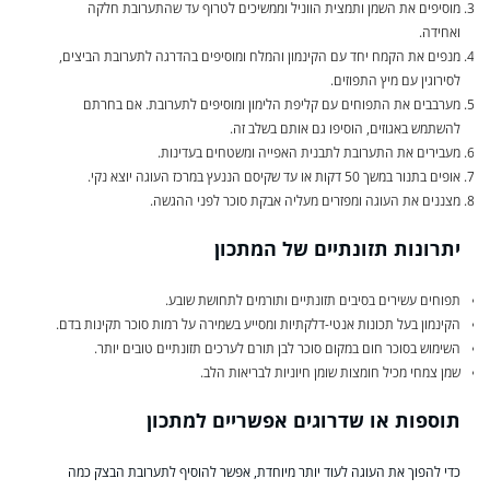
מוסיפים את השמן ותמצית הווניל וממשיכים לטרוף עד שהתערובת חלקה
ואחידה.
מנפים את הקמח יחד עם הקינמון והמלח ומוסיפים בהדרגה לתערובת הביצים,
לסירוגין עם מיץ התפוזים.
מערבבים את התפוחים עם קליפת הלימון ומוסיפים לתערובת. אם בחרתם
להשתמש באגוזים, הוסיפו גם אותם בשלב זה.
מעבירים את התערובת לתבנית האפייה ומשטחים בעדינות.
אופים בתנור במשך 50 דקות או עד שקיסם הננעץ במרכז העוגה יוצא נקי.
מצננים את העוגה ומפזרים מעליה אבקת סוכר לפני ההגשה.
יתרונות תזונתיים של המתכון
תפוחים עשירים בסיבים תזונתיים ותורמים לתחושת שובע.
הקינמון בעל תכונות אנטי-דלקתיות ומסייע בשמירה על רמות סוכר תקינות בדם.
השימוש בסוכר חום במקום סוכר לבן תורם לערכים תזונתיים טובים יותר.
שמן צמחי מכיל חומצות שומן חיוניות לבריאות הלב.
תוספות או שדרוגים אפשריים למתכון
כדי להפוך את העוגה לעוד יותר מיוחדת, אפשר להוסיף לתערובת הבצק כמה