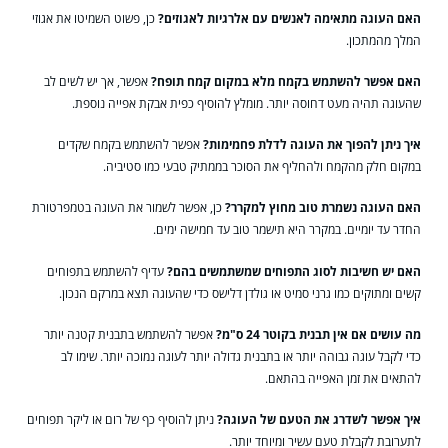
האם העוגה מתאימה לאנשים עם אלרגיות לאגוזים?
כן, פשוט השמיטו את אגוזי
המלך מהמתכון.
האם אפשר להשתמש בקמח מלא במקום קמח תופח?
אפשר, אך יש לשים לב
שהעוגה תהיה מעט דחוסה יותר. מומלץ להוסיף כפית אבקת אפייה נוספת.
איך ניתן להפוך את העוגה לדלת פחמימות?
אפשר להשתמש בקמח שקדים
במקום חלק מהקמח ולהחליף את הסוכר בממתיק טבעי כמו סטיביה.
האם העוגה נשמרת טוב מחוץ למקרר?
כן, אפשר לשמור את העוגה בטמפרטורת
החדר עד יומיים. במקרר היא תישמר טוב עד חמישה ימים.
האם יש חשיבות לסוג התפוחים שמשתמשים בהם?
עדיף להשתמש בתפוחים
קשים ומתוקים כמו גרני סמיט או גולדן דלישס כדי שהעוגה תצא במרקם הנכון.
מה עושים אם אין תבנית בקוטר 24 ס"מ?
אפשר להשתמש בתבנית קטנה יותר
כדי לקבל עוגה גבוהה יותר או בתבנית גדולה יותר לעוגה נמוכה יותר. שימו לב
להתאים את זמן האפייה בהתאם.
איך אפשר לשדרג את הטעם של העוגה?
ניתן להוסיף כף של רום או ליקר תפוחים
לתערובת לקבלת טעם עשיר ומיוחד יותר.