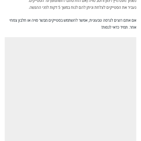
נשפוך מעט מיץ לימון ורוטב סויה (אם החלטתם להשתמש) על הסטייקים.
נעביר את הסטייקים לצלחת וניתן להם לנוח במשך 5 דקות לפני ההגשה.
אם אתם רוצים לגרסה טבעונית, אפשר להשתמש בסטייקים מבשר סויה או חלבון צמחי
אחר. תמיד כדאי לנסות!