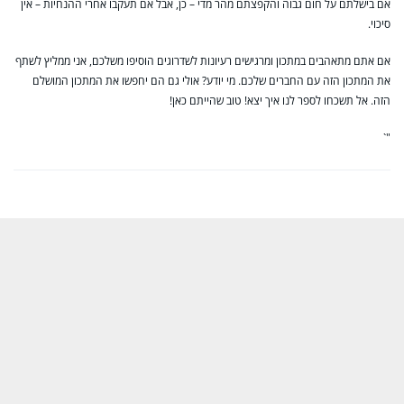
אם בישלתם על חום גבוה והקפצתם מהר מדי – כן, אבל אם תעקבו אחרי ההנחיות – אין
סיכוי.
אם אתם מתאהבים במתכון ומרגישים רעיונות לשדרוגים הוסיפו משלכם, אני ממליץ לשתף
את המתכון הזה עם החברים שלכם. מי יודע? אולי גם הם יחפשו את המתכון המושלם
הזה. אל תשכחו לספר לנו איך יצא! טוב שהייתם כאן!
"`