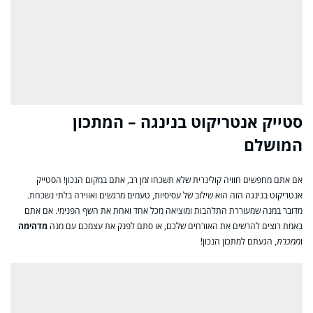
סטייק אנטריקוט בנינגה – המתכון
המושלם
אם אתם מחפשים חוויה קולינרית שלא תשכחו זמן רב, אתם במקום הנכון! הסטייק
אנטריקוט בנינגה הזה הוא שילוב של עסיסיות, טעמים מרגשים ואווירה בלתי נשכחת.
מדובר במנה שמעוררת התלהבות ומוציאה מכל אחד ואחת את השף הפנימי. אם אתם
באמת רוצים להרשים את האורחים שלכם, או סתם לפנק את עצמכם עם מנה
מדהימה
ו
ממכרת
, הגעתם למתכון הנכון!