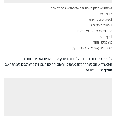
4 נתחי אנטריקוט (במשקל של כ-300 גרם כל אחד)
3 כפות שמן זית
2 שיני שום כתושות
1 כפית טימין יבש
מלח ופלפל שחור לפי הטעם
1 כף חמאה
מיץ מלימון אחד
רוטב סויה (אופציונלי לעונג נוסף)
כל רכיב כאן נבחר בקפידה על מנת להעניק את הטעמים הטובים ביותר. נתחי
האנטריקוט הם בשר רך מלא בטעמים, והשום יחד עם השמן זית מתערבבים ליצירת רוטב
מעלף
שיחמם את הלב.