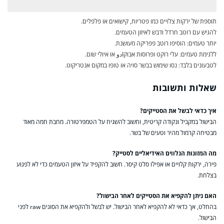
תוספת של ירקות צלויים כמו פטריות, קישואים או פלפלים.
להגיש עם רוטב חרדל ודבש לאיזון הטעמים.
יותר טעמים: הוסיפו רוטב פפריקה מעושנת.
ללגימת טעמים: עלי רוקט ופרוסות אבוקادو או איולי שום.
לטבעונים בלבד: נסו שימוש בבשר סויה או טופו במקום אנטריקוט.
שאלות ותשובות
איך כדאי לבשל את הסטייקים?
הבישול במקביל ונקודה קריטית, וחשוב להשגיח על הטמפרטורה. מחבת חמה מאוד
מבטיחה קרמול מהיר וטעים של בשר.
מה המזונות הנלווים האידיאליים לסטייק?
פירה, ירקות קלויים או אפילו סלט קיסר. חשוב להקפיד על איזון הטעמים כדי לא לפגוע
בצלחת.
האם ניתן להקפיא את הסטייקים לאחר הבישול?
בהחלט, אך כדאי לא להקפיא לאחר הבישול. יש לבשל ולהקפיא את הסוגים raw לפני
הבישול.