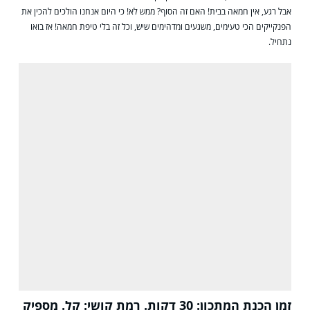
אבל רגע, אין חמאה בבית! האם זה הסוף? ממש לא! כי היום אנחנו הולכים להכין את
הפנקייקים הכי טעימים, משגעים ומדהימים שיש, וכל זה בלי טיפת חמאה! אז בואו
נתחיל.
זמן הכנת המתכון: 30 דקות. רמת קושי: קל. מספיק