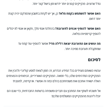
גודל שרוצים. פנקייקים קטנים יותר ידרשו זמן בישול קצר יותר.
האם אפשר להשתמש בקמח מלא?
כן, אך יש לקחת בחשבון שהמרקם יהיה קצת
יותר דחוס.
האם אפשר להוסיף אגוזים לתערובת?
בהחלט! אגוזי מלך, פקאן או אגוזי לוז יכולים
להוסיף קריספיות נפלאה.
מה עושים אם התערובת יוצאת דלילה מדי?
אפשר להוסיף עוד קמח עד
שמתקבלת תערובת סמיכה יותר.
לסיכום
עכשיו כשאתם מצוידים בכל המידע הנדרש, זה הזמן לצאת למסע קולינרי ולהכין את
הפנקייקים המדהימים שלנו, בלי חמאה. הפנקייקים האווריריים, הנימוחים והטעימים
האלה ישאירו אתכם ואת משפחתכם בהלם כמה זה אפשרי. אז קדימה, למטבח!
אל תשכחו לשתף את המתכון עם חברים ומשפחה ברשתות החברתיות, כדי שגם הם
יוכלו ליהנות מהפנקייקים המושלמים שלכם!