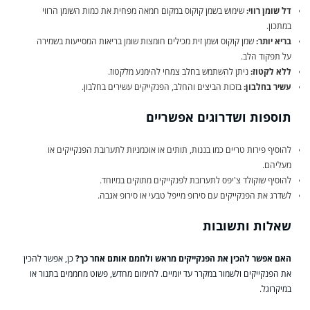
דל שומן רווי:
שימוש בשמן קוקוס במקום חמאה מפחית את כמות השומן הרווי
במתכון.
בריא יותר:
שמן קוקוס ושמן זית מכילים חומצות שומן בריאות המסייעות בשמירה
על תפקוד הלב.
ללא לקטוז:
ניתן להשתמש בחלב צמחי להימנע מלקטוז.
עשיר בחלבון:
בזכות הביצים והחלב, הפנקייקים עשירים בחלבון.
תוספות ושדרוגים אפשריים
להוסיף פירות טריים כמו בננות, תותים או אוכמניות לתערובת הפנקייקים או
מעליהם.
להוסיף שוקולד צ'יפס לתערובת לפנקייקים מתוקים במיוחד.
לשדרג את הפנקייקים עם סירופ מייפל טבעי או סירופ אגבה.
שאלות ותשובות
האם אפשר להכין את הפנקייקים מראש ולחמם אותם אחר כך?
כן, אפשר להכין
את הפנקייקים ולשמור במקרר עד יומיים. לחימום מחדש, פשוט מחממים בתנור או
במיקרוגל.