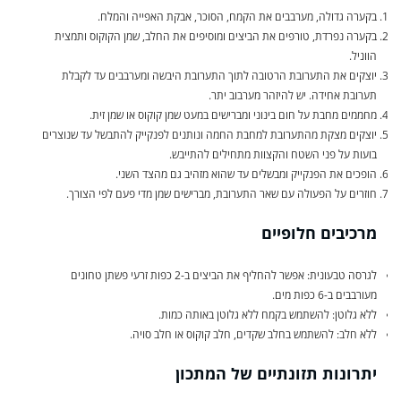
בקערה גדולה, מערבבים את הקמח, הסוכר, אבקת האפייה והמלח.
בקערה נפרדת, טורפים את הביצים ומוסיפים את החלב, שמן הקוקוס ותמצית
הווניל.
יוצקים את התערובת הרטובה לתוך התערובת היבשה ומערבבים עד לקבלת
תערובת אחידה. יש להיזהר מערבוב יתר.
מחממים מחבת על חום בינוני ומברישים במעט שמן קוקוס או שמן זית.
יוצקים מצקת מהתערובת למחבת החמה ונותנים לפנקייק להתבשל עד שנוצרים
בועות על פני השטח והקצוות מתחילים להתייבש.
הופכים את הפנקייק ומבשלים עד שהוא מזהיב גם מהצד השני.
חוזרים על הפעולה עם שאר התערובת, מברישים שמן מדי פעם לפי הצורך.
מרכיבים חלופיים
לגרסה טבעונית: אפשר להחליף את הביצים ב-2 כפות זרעי פשתן טחונים
מעורבבים ב-6 כפות מים.
ללא גלוטן: להשתמש בקמח ללא גלוטן באותה כמות.
ללא חלב: להשתמש בחלב שקדים, חלב קוקוס או חלב סויה.
יתרונות תזונתיים של המתכון