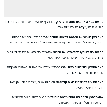
מה אם אני לא אוהב/ת שום?
תוכלו לשקול להחליף את השום בעשבי תיבול אחרים כמו
טימין או אורגנו, אך זה לא יהיה אותו טעם.
האם ניתן לשמור את הפסטה לשימוש מאוחר יותר?
בהחלט! שמרו את הפסטה
במקרר, אך עשוי להיות צורך להוסיף מעט שמן זית ושום למסחטה בעת חימום מחדש.
מה אני יכול להוסיף כדי לשדרג את המנה?
אפשר להוסיף עגבניות שרי קלויות, זיתים
שחורים או אפילו פירות ים כדי להעניק עושר נוסף!
האם המתכון יכול להיות בריא יותר?
בהחלט! צמצמו את השמן או השתמשו בשמן זית
עדין יותר וחווית הקטנת קלוריות.
האם אני יכול להשתמש בשום קונספטי?
אמנם זה אפשרי, אבל שום טרי ייתן טעם
הרבה יותר עשיר ומעניין.
אפשר להכין את זה עם פסטה מקמח חומוס?
כן! פסטה מקמח חומוס תשנה את
הטקסטורה, אבל היא טעימה ומשביעה.