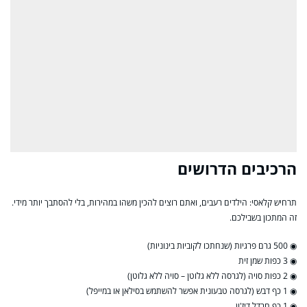
הרכיבים הדרושים
תרחיש קלאסי: הילדים רעבים, ואתם רוצים להכין משהו במהירות, בלי להסתבך יותר מידי.
זה המתכון בשבילכם.
◉ 500 גרם פרגיות (שנחתכו לקוביות בינוניות)
◉ 3 כפות שמן זית
◉ 2 כפות סויה (לגרסה ללא גלוטן – סויה ללא גלוטן)
◉ 1 כף דבש (לגרסה טבעונית אפשר להשתמש בסילאן או במייפל)
◉ 1 כף חרדל דיז'ון