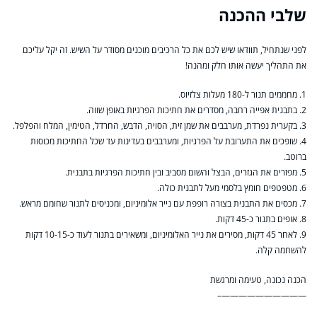
שלבי ההכנה
לפני שנתחיל, תוודאו שיש לכם את כל הרכיבים מוכנים מסודר על השיש. זה יקל עליכם
את התהליך יעשה אותו חלק ומהנה!
1. מחממים תנור ל-180 מעלות צלזיוס.
2. בתבנית אפייה רחבה, מסדרים את חתיכות הפרגיות באופן שווה.
3. בקערית נפרדת, מערבבים את שמן זית, הסויה, הדבש, החרדל, הטימין, המלח והפלפל.
4. שופכים את התערובת על הפרגיות, ומערבבים בעדינות עד שכל החתיכות מכוסות
ברוטב.
5. מפזרים את הגזרים, הבצל והשום מסביב ובין חתיכות הפרגיות בתבנית.
6. מטפטפים חומץ בלסמי מעל לתבנית כולה.
7. מכסים את התבנית בצורה רופפת עם נייר אלומיניום, ומכניסים לתנור שחומם מראש.
8. אופים בתנור כ-45 דקות.
9. לאחר 45 דקות, מסירים את נייר האלומיניום, ומשאירים בתנור לעוד כ-10-15 דקות
להשחמה קלה.
הכנה נכונה, טעימה ומרגשת
——————————–