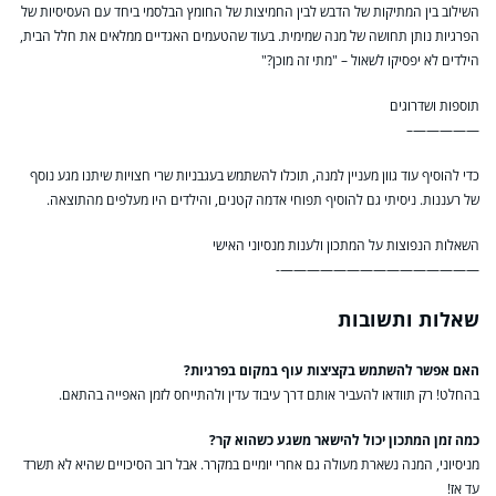
השילוב בין המתיקות של הדבש לבין החמיצות של החומץ הבלסמי ביחד עם העסיסיות של
הפרגיות נותן תחושה של מנה שמימית. בעוד שהטעמים האגדיים ממלאים את חלל הבית,
הילדים לא יפסיקו לשאול – "מתי זה מוכן?"
תוספות ושדרוגים
—————–
כדי להוסיף עוד גוון מעניין למנה, תוכלו להשתמש בעגבניות שרי חצויות שיתנו מגע נוסף
של רעננות. ניסיתי גם להוסיף תפוחי אדמה קטנים, והילדים היו מעלפים מהתוצאה.
השאלות הנפוצות על המתכון ולענות מנסיוני האישי
———————————————-
שאלות ותשובות
האם אפשר להשתמש בקציצות עוף במקום בפרגיות?
בהחלט! רק תוודאו להעביר אותם דרך עיבוד עדין ולהתייחס לזמן האפייה בהתאם.
כמה זמן המתכון יכול להישאר משגע כשהוא קר?
מניסיוני, המנה נשארת מעולה גם אחרי יומיים במקרר. אבל רוב הסיכויים שהיא לא תשרד
עד אז!