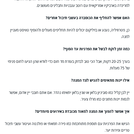
למרינדה בארביקיו אמריקאית עם רוטב עגבניות ותבלינים מעושנים.
האם אפשר להחליף את הכוסברה בעשבי תיבול אחרים?
כן, פטרוזיליה, נענע או בזיליקום יכולים להיות תחליפים מעולים ולהוסיף טוויסט מעניין
למנה.
כמה זמן לוקח לבשל את הפרגיות עד הסוף?
בערך 20-25 דקות, אבל הכי טוב לבדוק בעזרת מד חום כדי לוודא שהן הגיעו לחום פנימי
של 75 מעלות.
אילו יינות מתאימים להגיש לצד המנה?
יין לבן קליל כמו סוביניון בלאן או שנין בלאן יתאימו נהדר. אם אתם חובבי יין אדום, אפשר
לנסות יינות מתונים כמו מרלו צעיר.
איך אפשר להפוך את המנה למאוד מכובדת באירועים מיוחדים?
הגישו את הפרגיות עם תוספת מתוחכמת כמו פירה חמאתי או פולנטה ועיטור עשבי תיבול
טריים ופירות יער.