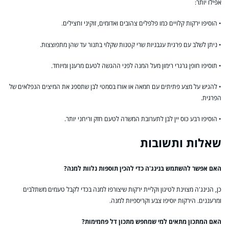
אפילו יותר:
• הוסיפו ירקות קלויים כמו פלפלים צהובים ואדומים, זוקיני וחצילים.
• ניתן לשלב עם פרגית עגבניות שרי קטנות שקלוי בתנור עד שהן מתפוצצות.
• תוסיפו חופן גרגרי רימון מעל המנה לפני ההגשה לטעם מרענן ומיוחד.
• להגיש על מצע פתיתים עם חמאה או אורז בסמטי לבן שתספג את המיצים הנפלאים של
הפרגית.
• הוסיפו רבע כוס יין לבן לתערובת המשרה לטעם חזק וריחני יותר.
שאלות ותשובות
האם אפשר להשתמש בנינג'ה כדי להכין תוספות נלוות למנה?
כן, הנינג'ה מצוינת לטיגון וקליית ירקות שיצורפו למנה בכדי לקבל טעמים משתלבים
ומרעננים. הירקות יוסיפו צבע וקריספיות למנה.
האם המתכון מתאים למי שמחפש מתכון דל פחמימות?