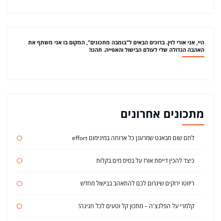
היי, אני אורי לוין. ברוכים הבאים ל"בומבה מתכונים", המקום בו אני משתף את
האהבה הגדולה שלי לעולם הבישול והאפייה. תהנו!
מתכונים אחרונים
לחם שום מבאגט שמרענן כל ארוחה במינימום effort
כיצד להכין דייסת אורז על בסיס מים בקלות
ריזוטו ירוקים שיגרום לכם להתאהב בבישול מחדש
קלמרי על הפלנצ'ה – מתכון קל וטעים לכל חגיגה!