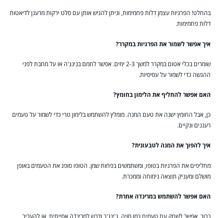
בהחלט! הפרגיות עצמן דלות פחמימות, וניתן להגיש אותן עם סלט ירקות מרענן לדיאטות
דלות פחמימות.
איך אפשר לשמור את הפרגיות במקרר?
שומרים בכלי אטום במקרר למשך 2-3 ימים. אפשר לחמם בנינג'ה או על מחבת לפני
ההגשה כדי לשמור על עסיסיות.
האם אפשר להחליף את הלימון בחומץ?
כן, אבל החומץ ישנה את טעם המנה. מומלץ להשתמש בלימון טרי כדי לשמור על טעמים
רעננים ונקיים.
איך להפוך את המנה לטבעונית?
מחליפים את הפרגיות בטופו, ומשתמשים בפחות שמן. הטופו סופג את הטעמים באופן
מושלם ומעניק תוצאה נימוחה וממכרת.
האם אפשר להשתמש במרינדה אחרת?
ברור, אפשר לשחק עם טעמים כמו סויה, ג'ינג'ר ודבש למרינדה אסייתית, או להעביר